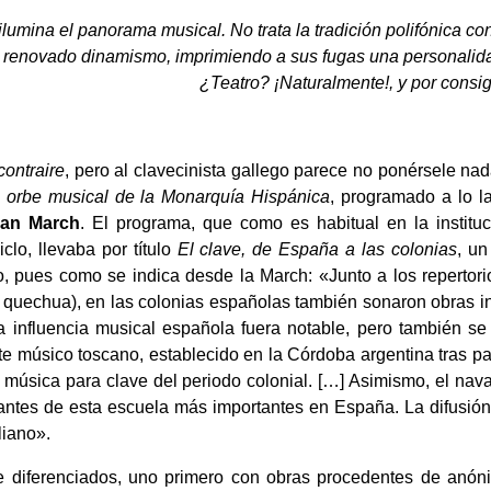
 ilumina el panorama musical. No trata la tradición polifónica co
n renovado dinamismo, imprimiendo a sus fugas una personalidad
¿Teatro? ¡Naturalmente!, y por consig
ontraire
, pero al clavecinista gallego parece no ponérsele nad
l orbe musical de la Monarquía Hispánica
, programado a lo l
uan March
. El programa, que como es habitual en la instituc
clo, llevaba por título
El clave, de España a las colonias
, un
lo, pues como se indica desde la March: «Junto a los repertor
el quechua), en las colonias españolas también sonaron obras i
a influencia musical española fuera notable, pero también se 
Este músico toscano, establecido en la Córdoba argentina tras 
e música para clave del periodo colonial. […] Asimismo, el nav
antes de esta escuela más importantes en España. La difusión
liano».
 diferenciados, uno primero con obras procedentes de anón