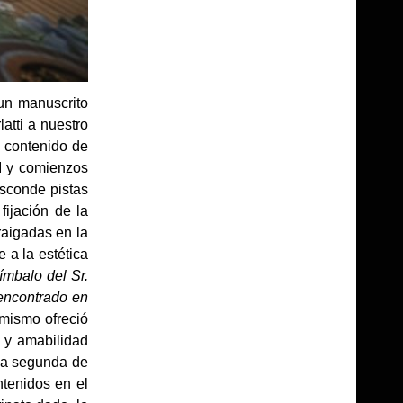
«un manuscrito
atti a nuestro
l contenido de
II y comienzos
esconde pistas
fijación de la
raigadas en la
 a la estética
ímbalo del Sr.
 encontrado en
 mismo ofreció
o y amabilidad
la segunda de
tenidos en el