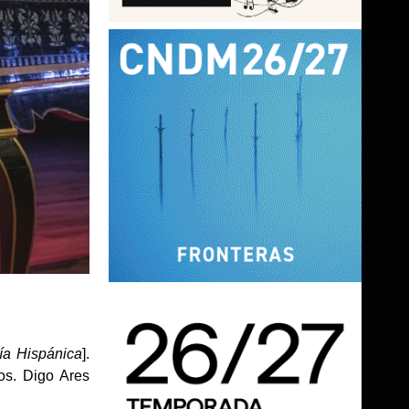
ía Hispánica
].
os. Digo Ares