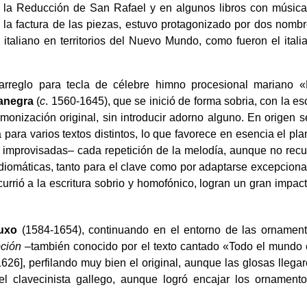
 la Reducción de San Rafael y en algunos libros con música
la factura de las piezas, estuvo protagonizado por dos nombr
o italiano en territorios del Nuevo Mundo, como fueron el ita
rreglo para tecla de célebre himno procesional mariano 
anegra
(
c
. 1560-1645), que se inició de forma sobria, con la esc
monización original, sin introducir adorno alguno. En origen s
 para varios textos distintos, lo que favorece en esencia el pl
improvisadas– cada repetición de la melodía, aunque no recu
diomáticas, tanto para el clave como por adaptarse excepcion
urrió a la escritura sobrio y homofónico, logran un gran impact
uxo
(1584-1654), continuando en el entorno de las ornamen
pción
–también conocido por el texto cantado «Todo el mundo 
626], perfilando muy bien el original, aunque las glosas lleg
d del clavecinista gallego, aunque logró encajar los ornamen