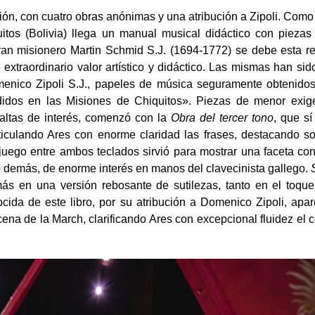
ión, con cuatro obras anónimas y una atribución a Zipoli. Como
itos (Bolivia) llega un manual musical didáctico con piezas 
an misionero Martin Schmid S.J. (1694-1772) se debe esta re
 extraordinario valor artístico y didáctico. Las mismas han si
menico Zipoli S.J., papeles de música seguramente obtenidos
didos en las Misiones de Chiquitos». Piezas de menor exig
altas de interés, comenzó con la
Obra del tercer tono
, que s
articulando Ares con enorme claridad las frases, destacando 
juego entre ambos teclados sirvió para mostrar una faceta co
 lo demás, de enorme interés en manos del clavecinista gallego.
 más en una versión rebosante de sutilezas, tanto en el toqu
cida de este libro, por su atribución a Domenico Zipoli, ap
cena de la March, clarificando Ares con excepcional fluidez el 