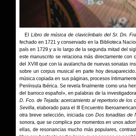
El
Libro de música de clavicímbalo del Sr. Dn. Fr
fechado en 1721 y conservado en la Biblioteca Nacio
país en 1729 y a lo largo de la segunda mitad del sigl
este manuscrito se relaciona más directamente con ot
del XVIII que con la avalancha de nuevas sonatas ins
sobre un corpus musical en parte hoy desaparecido. 
música copiada en sus páginas, procesos íntimamente
Península Ibérica. Se revela finalmente como una her
del barroco español», en palabras de la investigadora
D. Fco. de Tejada: acercamiento al repertorio de los
Sevilla
, elaborado para el III Encuentro Iberoameric
otra breve selección, iniciada con
Dos tonaditas de 
sonora, que se complica por momentos en unos adorn
ellas, de resonancias mucho más populares, contra