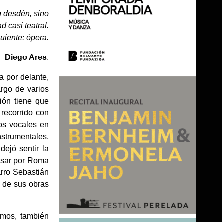
n desdén, sino
 casi teatral.
uiente: ópera.
Diego Ares
.
a por delante,
argo de varios
ión tiene que
 recorrido con
ios vocales en
nstrumentales,
dejó sentir la
pasar por Roma
arro Sebastián
 de sus obras
imos, también