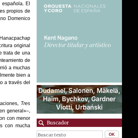
 española. El
es propios de
liano Domenico
«Hanacpachap
ritura original
e trata de una
anteamiento de
rrió a muchas
almente bien a
o a través del
taciones,
Tres
en general»–,
aron con menor
Buscador
tos con mucha