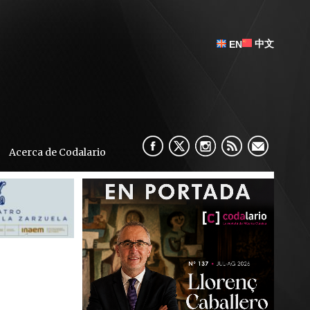
中文
EN
Acerca de Codalario