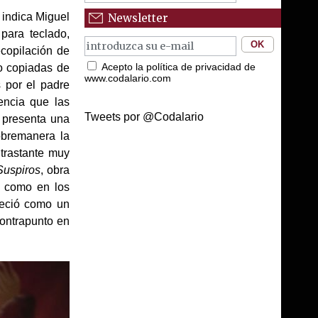
 indica Miguel
Newsletter
para teclado,
copilación de
Acepto la política de privacidad de
do copiadas de
www.codalario.com
 por el padre
encia que las
Tweets por @Codalario
í presenta una
sobremanera la
ntrastante muy
Suspiros
, obra
e como en los
areció como un
contrapunto en