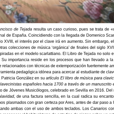
ancisco de Tejada
resulta un caso curioso, pues se trata de 
nal de España. Coincidiendo con la llegada de Domenico Scarl
o XVIII, el interés por el clave irá en aumento. Sin embargo, e
ras colecciones de música ‘orgánica’ de finales del siglo XV
piradas en el modelo scarlattiano. El Libro de Tejada no solo 
Su importancia reside en los procesos que han llevado a la 
 relacionados con técnicas de extemporización fuertemente ar
ramienta pedagógica idónea para acercar al estudiante de clave
 Patricia González en su artículo
El libro de música para clavic
 clavecinistas españoles hacia 1700 a través de un manuscrito
ano de Jóvenes Musicólogos, celebrado en Sevilla en 2016. Del
Navidad
, de una factura sencilla, en la cual radica su encant
os plasmados con gran certeza por Ares, antes de dar paso a 
stando ambas con el uso de ambos teclados. Los
Canarios
con