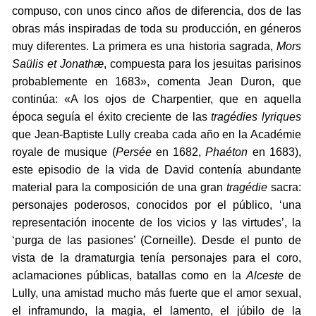
compuso, con unos cinco años de diferencia, dos de las
obras más inspiradas de toda su producción, en géneros
muy diferentes. La primera es una historia sagrada,
Mors
Saülis et Jonathæ
, compuesta para los jesuitas parisinos
probablemente en 1683», comenta Jean Duron, que
continúa: «A los ojos de Charpentier, que en aquella
época seguía el éxito creciente de las
tragédies lyriques
que Jean-Baptiste Lully creaba cada año en la Académie
royale de musique (
Persée
en 1682,
Phaéton
en 1683),
este episodio de la vida de David contenía abundante
material para la composición de una gran
tragédie
sacra:
personajes poderosos, conocidos por el público, ‘una
representación inocente de los vicios y las virtudes’, la
‘purga de las pasiones’ (Corneille). Desde el punto de
vista de la dramaturgia tenía personajes para el coro,
aclamaciones públicas, batallas como en la
Alceste
de
Lully, una amistad mucho más fuerte que el amor sexual,
el inframundo, la magia, el lamento, el júbilo de la