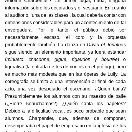
Antoine Charpentier? En primer lugar, nada, ninguna
información sobre los decorados y el vestuario. En cuanto
al auditorio, ‘una de las clases’, la cual debería contar con
dimensiones considerables para un acontecimiento de tal
envergadura. Por lo tanto, el público debió ser
necesariamente escaso, el coro y la orquesta
probablemente también. La danza en
David et Jonathas
sigue siendo un elemento importante, ya fuera estándar
(
minueto
,
chaconne
,
gigue
,
rigaudon
y
bourrée
) o
figurativa (la entrada de los demonios en el prólogo), pero
es mucho más modesta que en las óperas de Lully. La
coreografía se limita a una intervención al final de cada
acto, una vez despejado el escenario. ¿Quién baila?
Presumiblemente los alumnos con su maestro de baile
(¿Pierre Beauchamps?). ¿Quién canta los papeles?
Debido a la dificultad vocal, es poco probable que sean
alumnos. Charpentier, que, además de componer,
desempeñaba el papel de empresario en la iglesia de los