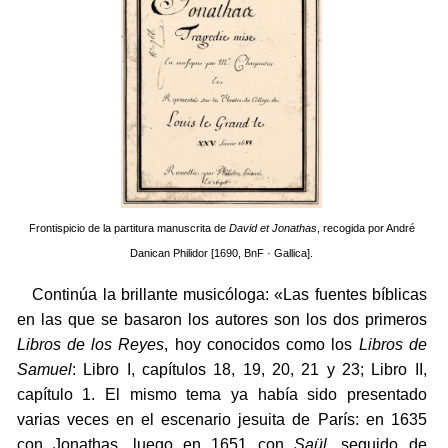
Frontispicio de la partitura manuscrita de
David et Jonathas
, recogida por André
Danican Philidor [1690, BnF · Gallica].
Continúa la brillante musicóloga: «Las fuentes bíblicas
en las que se basaron los autores son los dos primeros
Libros de los Reyes
, hoy conocidos como los
Libros de
Samuel
: Libro I, capítulos 18, 19, 20, 21 y 23; Libro II,
capítulo 1. El mismo tema ya había sido presentado
varias veces en el escenario jesuita de París: en 1635
con Jonathas, luego en 1651 con
Saül
, seguido de