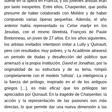
suerte en la ópera en Francia, y los jóvenes artistas eran
por tanto inexpertos. Entre ellos, Charpentier, que podía
presumir de haber colaborado con Molière y de haber
compuesto varias óperas pequeñas. Además, el año
anterior había representado su
Celse martyr
en los
Jesuitas, con el mismo libretista, François de Paule
Bretonneau, un joven de 27 años. En los años siguientes,
los artistas invitados intentaron imitar a Lully y Quinault,
pero con resultados muy pobres, y la Académie atravesó
un periodo de dudas y desafección del público que
amenazó a la propia institución.
David et Jonathas
, por la
originalidad de su estructura y de su tema, rompió
completamente con el modelo ‘lullista’. La inteligencia y
la fuerza del prólogo, inspirado en el de los antiguos
griegos […], es más eficaz que los prólogos tan
apreciados por Quinault. En la
tragédie
de Charpentier, la
acción y la representación de las pasiones son más
directas, lo que permite dar una nueva dimensión a las