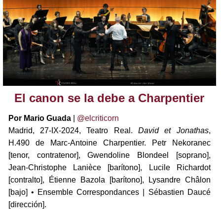
El canon se la debe a Charpentier
Por Mario Guada
|
@elcriticorn
Madrid, 27-IX-2024, Teatro Real.
David et Jonathas
,
H.490 de Marc-Antoine Charpentier. Petr Nekoranec
[tenor, contratenor], Gwendoline Blondeel [soprano],
Jean-Christophe Lanièce [barítono], Lucile Richardot
[contralto], Étienne Bazola [barítono], Lysandre Châlon
[bajo] • Ensemble Correspondances | Sébastien Daucé
[dirección].