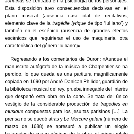
Jonathas
se centraba en la psicología de los personajes.
Esta disposición tuvo consecuencias decisivas en el
plano musical (ausencia casi total de recitativos,
elemento clave de la
tragédie lyrique
de tipo ‘lulliano’) y
también en el escénico (ausencia de grandes efectos
escénicos que requirieran el uso de maquinaria, otra
característica del género ‘lulliano’)».
Regresando a los comentarios de Duron: «Aunque el
manuscrito autógrafo de la música de Charpentier se ha
perdido, lo que queda es una partitura magníficamente
copiada en 1690 por André Danican Philidor, guardián de
la biblioteca musical del rey, prueba innegable del interés
que despertó esta obra en la corte. Se trata del único
vestigio de la considerable producción de
tragédies en
musique
compuestas para los jesuitas parisinos […]. La
prensa no se quedó atrás y
Le Mercure galant
(número de
marzo de 1688) se apresuró a publicar un elogio
halagador de cuatro páginas de la obra, el primer relato