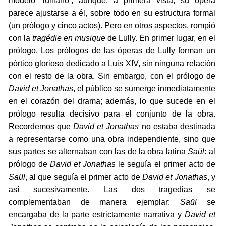
modelo ‘lulliano’, aunque, a primera vista, su ópera
parece ajustarse a él, sobre todo en su estructura formal
(un prólogo y cinco actos). Pero en otros aspectos, rompió
con la
tragédie en musique
de Lully. En primer lugar, en el
prólogo. Los prólogos de las óperas de Lully forman un
pórtico glorioso dedicado a Luis XIV, sin ninguna relación
con el resto de la obra. Sin embargo, con el prólogo de
David et Jonathas
, el público se sumerge inmediatamente
en el corazón del drama; además, lo que sucede en el
prólogo resulta decisivo para el conjunto de la obra.
Recordemos que
David et Jonathas
no estaba destinada
a representarse como una obra independiente, sino que
sus partes se alternaban con las de la obra latina
Saül
: al
prólogo de
David et Jonathas
le seguía el primer acto de
Saül
, al que seguía el primer acto de
David et Jonathas
, y
así sucesivamente. Las dos tragedias se
complementaban de manera ejemplar:
Saül
se
encargaba de la parte estrictamente narrativa y
David et