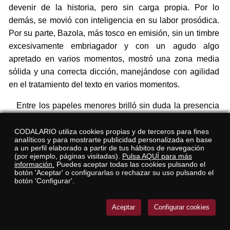
devenir de la historia, pero sin carga propia. Por lo
demás, se movió con inteligencia en su labor prosódica.
Por su parte, Bazola, más tosco en emisión, sin un timbre
excesivamente embriagador y con un agudo algo
apretado en varios momentos, mostró una zona media
sólida y una correcta dicción, manejándose con agilidad
en el tratamiento del texto en varios momentos.
Entre los papeles menores brilló sin duda la presencia
de la soprano
Caroline Weynants
, una habitual en las
producciones de ópera barroca francesa desde hace
CODALARIO utiliza cookies propias y de terceros para fines
analíticos y para mostrarte publicidad personalizada en base
años, buena conocedora del lenguaje y muy solvente en
a un perfil elaborado a partir de tus hábitos de navegación
(por ejemplo, páginas visitadas).
Pulsa AQUÍ para más
lo vocal. Junto a
Marie-Frédérique Girod
y Richardot
información.
Puedes aceptar todas las cookies pulsando el
protagonizó uno de los grandes momentos de conjunto
botón 'Aceptar' o configurarlas o rechazar su uso pulsando el
botón 'Configurar'.
del drama, el trío de pastoras, de exquisito resultado
sonoro y gracilidad expresiva.
Aceptar
Configurar cookies
Sin duda, un elemento diferenciador y fundamental en
buena parte de la producción de Charpentier, también en