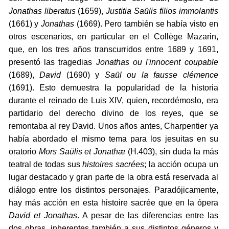
Jonathas liberatus
(1659),
Justitia Saülis filios immolantis
(1661) y
Jonathas
(1669). Pero también se había visto en
otros escenarios, en particular en el Collège Mazarin,
que, en los tres años transcurridos entre 1689 y 1691,
presentó las tragedias
Jonathas ou l'innocent coupable
(1689),
David
(1690) y
Saül ou la fausse clémence
(1691). Esto demuestra la popularidad de la historia
durante el reinado de Luis XIV, quien, recordémoslo, era
partidario del derecho divino de los reyes, que se
remontaba al rey David. Unos años antes, Charpentier ya
había abordado el mismo tema para los jesuitas en su
oratorio
Mors Saülis et Jonathæ
(H.403), sin duda la más
teatral de todas sus
histoires sacrées
; la acción ocupa un
lugar destacado y gran parte de la obra está reservada al
diálogo entre los distintos personajes. Paradójicamente,
hay más acción en esta histoire sacrée que en la ópera
David et Jonathas
. A pesar de las diferencias entre las
dos obras, inherentes también a sus distintos géneros y