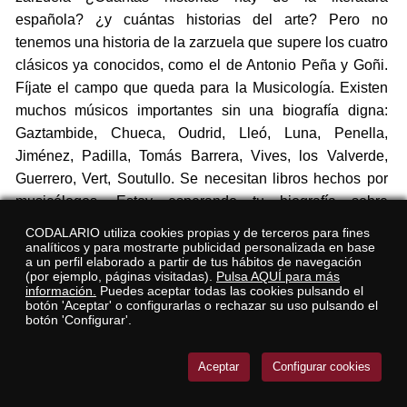
española? ¿y cuántas historias del arte? Pero no
tenemos una historia de la zarzuela que supere los cuatro
clásicos ya conocidos, como el de Antonio Peña y Goñi.
Fíjate el campo que queda para la Musicología. Existen
muchos músicos importantes sin una biografía digna:
Gaztambide, Chueca, Oudrid, Lleó, Luna, Penella,
Jiménez, Padilla, Tomás Barrera, Vives, los Valverde,
Guerrero, Vert, Soutullo. Se necesitan libros hechos por
musicólogos. Estoy esperando tu biografía sobre
Fernández Caballero, que es de los 15 más grandes, un
CODALARIO utiliza cookies propias y de terceros para fines
genio total, a la altura de Barbieri y Gaztambide.
analíticos y para mostrarte publicidad personalizada en base
a un perfil elaborado a partir de tus hábitos de navegación
(por ejemplo, páginas visitadas).
Pulsa AQUÍ para más
«Estoy totalmente en contra de los
información.
Puedes aceptar todas las cookies pulsando el
botón 'Aceptar' o configurarlas o rechazar su uso pulsando el
añadidos en las ediciones de
botón 'Configurar'.
zarzuela, no hay que tocar el
documento original, que es divino»
Aceptar
Configurar cookies
¿Qué opinión le merecen las adaptaciones de