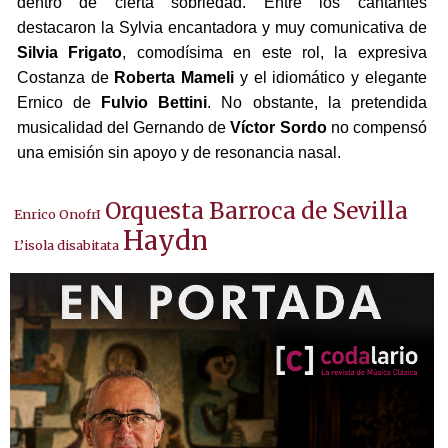
dentro de cierta sobriedad. Entre los cantantes
destacaron la Sylvia encantadora y muy comunicativa de
Silvia Frigato
, comodísima en este rol, la expresiva
Costanza de
Roberta Mameli
y el idiomático y elegante
Ernico de
Fulvio Bettini
. No obstante, la pretendida
musicalidad del Gernando de
Víctor Sordo
no compensó
una emisión sin apoyo y de resonancia nasal.
Orquesta Barroca de Sevilla
Enrico OnofrI
Haydn
L’isola disabitata