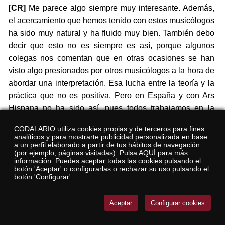
[CR]
Me parece algo siempre muy interesante. Además,
el acercamiento que hemos tenido con estos musicólogos
ha sido muy natural y ha fluido muy bien. También debo
decir que esto no es siempre es así, porque algunos
colegas nos comentan que en otras ocasiones se han
visto algo presionados por otros musicólogos a la hora de
abordar una interpretación. Esa lucha entre la teoría y la
práctica que no es positiva. Pero en España y con Ars
Hispana no ha sido así, pues todos trabajamos en la
misma dirección.
CODALARIO utiliza cookies propias y de terceros para fines
analíticos y para mostrarte publicidad personalizada en base
[JA]
Ha sido muy fácil, porque fueron muy flexibles con
a un perfil elaborado a partir de tus hábitos de navegación
(por ejemplo, páginas visitadas).
Pulsa AQUÍ para más
todo lo que hicimos, poniendo a nuestra disposición las
información.
Puedes aceptar todas las cookies pulsando el
partituras que pudiéramos necesitar, incluso para probar
botón 'Aceptar' o configurarlas o rechazar su uso pulsando el
botón 'Configurar'.
repertorio, también nos hicieron llegar su aparato crítico,
con interesantes aportes sobre los signos utilizados por
Aceptar
Configurar cookies
Brunetti, en su caso. Pero, además, han venido a
nuestros conciertos y han sido muy apreciativos con