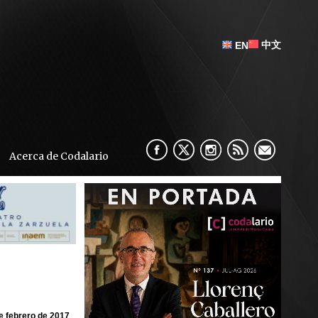
中文
EN
Acerca de Codalario
e febrero de 2017