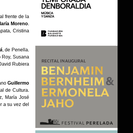
l frente de la
aría Moreno
.
ata, Cristina
lá
, de Penella.
ro Roy, Susana
David Rubiera
iano
Guillermo
al de Cultura.
z, María José
or a su vez del