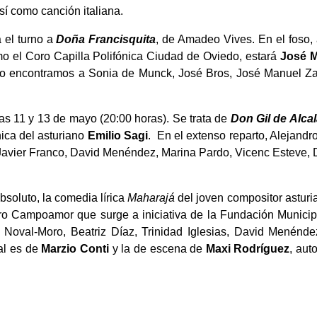
sí como canción italiana.
 el turno a
Doña Francisquita
, de Amadeo Vives. En el foso, a
como el Coro Capilla Polifónica Ciudad de Oviedo, estará
José M
to encontramos a Sonia de Munck, José Bros, José Manuel Zap
as 11 y 13 de mayo (20:00 horas). Se trata de
Don Gil de Alca
ica del asturiano
Emilio Sagi
. En el extenso reparto, Alejand
Javier Franco, David Menéndez, Marina Pardo, Vicenc Esteve, 
bsoluto, la comedia lírica
Maharajá
del joven compositor astur
tro Campoamor que surge a iniciativa de la Fundación Municip
 Noval-Moro, Beatriz Díaz, Trinidad Iglesias, David Menénde
al es de
Marzio Conti
y la de escena de
Maxi Rodríguez
, aut