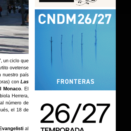
, un ciclo que
artito ovetense
n nuestro país
horas) con
Las
el Monaco
. El
biola Herrera,
 al número de
pués, el 18 de
Evangelisti
al