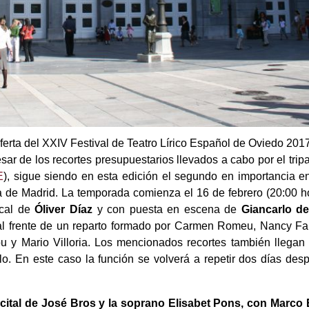
ferta del XXIV Festival de Teatro Lírico Español de Oviedo 2017
esar de los recortes presupuestarios llevados a cabo por el trip
E
), sigue siendo en esta edición el segundo en importancia e
ela de Madrid. La temporada comienza el 16 de febrero (20:00 
ical de
Óliver Díaz
y con puesta en escena de
Giancarlo d
á al frente de un reparto formado por Carmen Romeu, Nancy Fa
u y Mario Villoria. Los mencionados recortes también llegan
lo. En este caso la función se volverá a repetir dos días des
ecital de José Bros y la soprano Elisabet Pons, con Marco 