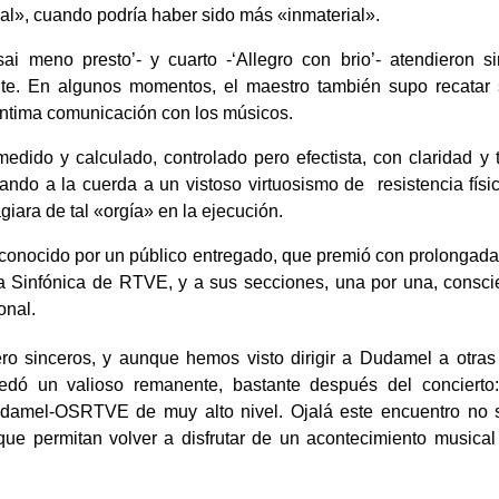
nal», cuando podría haber sido más «inmaterial».
i meno presto’- y cuarto -‘Allegro con brio’- atendieron si
nte. En algunos momentos, el maestro también supo recatar 
íntima comunicación con los músicos.
dido y calculado, controlado pero efectista, con claridad y 
ando a la cuerda a un vistoso virtuosismo de resistencia fís
giara de tal «orgía» en la ejecución.
conocido por un público entregado, que premió con prolongad
a Sinfónica de RTVE, y a sus secciones, una por una, consci
onal.
ro sinceros, y aunque hemos visto dirigir a Dudamel a otras
edó un valioso remanente, bastante después del concierto
Dudamel-OSRTVE de muy alto nivel. Ojalá este encuentro no
 que permitan volver a disfrutar de un acontecimiento musical