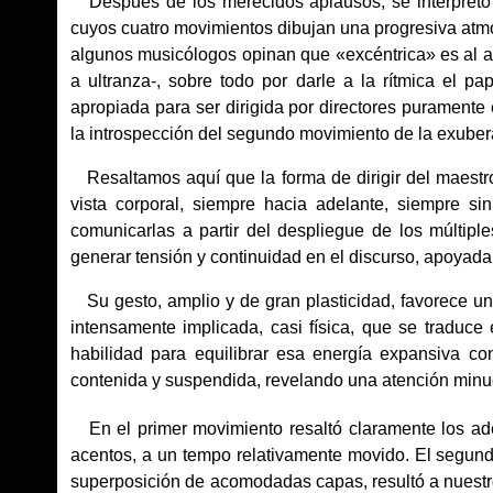
Después de los merecidos aplausos, se interpretó si
cuyos cuatro movimientos dibujan una progresiva atmó
algunos musicólogos opinan que «excéntrica» es al ad
a ultranza-, sobre todo por darle a la rítmica el p
apropiada para ser dirigida por directores puramente
la introspección del segundo movimiento de la exuber
Resaltamos aquí que la forma de dirigir del maestro
vista corporal, siempre hacia adelante, siempre 
comunicarlas a partir del despliegue de los múltipl
generar tensión y continuidad en el discurso, apoya
Su gesto, amplio y de gran plasticidad, favorece un
intensamente implicada, casi física, que se tradu
habilidad para equilibrar esa energía expansiva c
contenida y suspendida, revelando una atención minuci
En el primer movimiento resaltó claramente los ad
acentos, a un tempo relativamente movido. El segundo
superposición de acomodadas capas, resultó a nuestro 