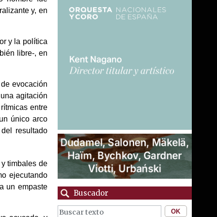
alizante y, en
r y la política
bién libre-, en
 de evocación
n una agitación
rítmicas entre
 un único arco
 del resultado
 y timbales de
mo ejecutando
y a un empaste
Buscador