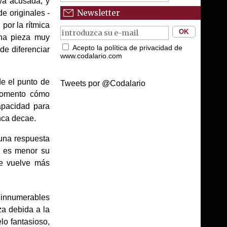
 ya acusada, y
Newsletter
e originales -
por la rítmica
 una pieza muy
Acepto la política de privacidad de
de diferenciar
www.codalario.com
de el punto de
Tweets por @Codalario
 momento cómo
capacidad para
unca decae.
 una respuesta
o es menor su
se vuelve más
 innumerables
za debida a la
lo fantasioso,