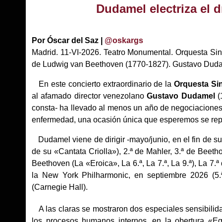
Dudamel electriza el d
Por Óscar del Saz |
@oskargs
Madrid. 11-VI-2026. Teatro Monumental. Orquesta Sin
de Ludwig van Beethoven (1770-1827). Gustavo Dudam
En este concierto extraordinario de la
Orquesta Si
al afamado director venezolano
Gustavo Dudamel
(
consta- ha llevado al menos un año de negociaciones 
enfermedad, una ocasión única que esperemos se repi
Dudamel viene de dirigir -mayo/junio, en el fin de s
de su «Cantata Criolla»), 2.ª de Mahler, 3.ª de Beet
Beethoven (La «Eroica», La 6.ª, La 7.ª, La 9.ª), La 7.ª
la New York Philharmonic, en septiembre 2026 (5.ª
(Carnegie Hall).
A las claras se mostraron dos especiales sensibilida
los procesos humanos internos, en la obertura «