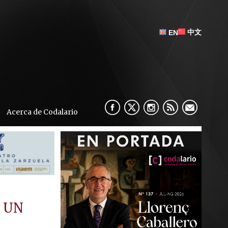
中文
EN
Acerca de Codalario
N UN