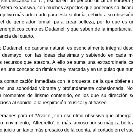
n descanso La 7.ª, escrita en un periodo difícil de sordera
sfera expansiva, con muchos aspectos que podemos calificar d
jetivo más adecuado para esta sinfonía, debido a su obsesión 
apel de generador formal, para crear belleza, por lo que es
 energéticos como es Dudamel, y que saben de la importancia 
ancia del cuarto.
 Dudamel, de carisma natural, es esencialmente integral des
sin desmayo, con las ideas clarísimas y sabiendo en cada
es recursos que atesora. A ello se suma una extraordinaria 
da en una concepción rítmica muy marcada y en un pulso que n
a comunicación inmediata con la orquesta, de la que obtiene
ce en una sonoridad vibrante y profundamente cohesionada. N
on momentos de lirismo contenido, en los que su dirección 
osa al sonido, a la respiración musical y al fraseo.
emanes para el ‘Vivace’, con ese ritmo obsesivo que alberga
 movimiento, ‘Allegretto’, el más famoso por su mágica belle
juicio un tanto más prosaico de la cuenta, alicortado en el vue