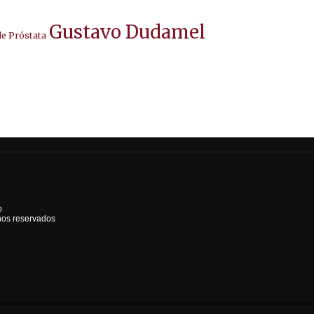
Gustavo Dudamel
de Próstata
o
hos reservados