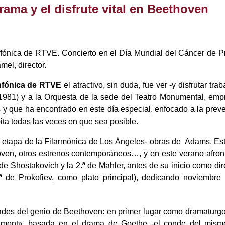
rama y el disfrute vital en Beethoven
fónica de RTVE. Concierto en el Día Mundial del Cáncer de P
el, director.
nfónica de RTVE
el atractivo, sin duda, fue ver -y disfrutar tra
1981) y a la Orquesta de la sede del Teatro Monumental, emp
y que ha encontrado en este día especial, enfocado a la prev
ta todas las veces en que sea posible.
u etapa de la Filarmónica de Los Ángeles- obras de Adams, Es
hoven, otros estrenos contemporáneos…, y en este verano afro
 de Shostakovich y la 2.ª de Mahler, antes de su inicio como dire
 de Prokofiev, como plato principal), dedicando noviembre
des del genio de Beethoven: en primer lugar como dramaturgo 
Egmont», basada en el drama de Goethe -el conde del mis