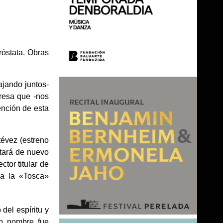
róstata. Obras
bajando juntos-
resa que -nos
ención de esta
tévez (estreno
ntará de nuevo
ctor titular de
 a la «Tosca»
del espíritu y
mo nombre fue