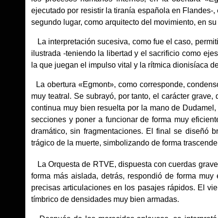
ejecutado por resistir la tiranía española en Flandes-
segundo lugar, como arquitecto del movimiento, en su 
La interpretación sucesiva, como fue el caso, permitió 
ilustrada -teniendo la libertad y el sacrificio como ej
la que juegan el impulso vital y la rítmica dionisíaca de
La obertura «Egmont», como corresponde, condensó e
muy teatral. Se subrayó, por tanto, el carácter grave, 
continua muy bien resuelta por la mano de Dudamel, a
secciones y poner a funcionar de forma muy eficient
dramático, sin fragmentaciones. El final se diseñó bri
trágico de la muerte, simbolizando de forma trascenden
La Orquesta de RTVE, dispuesta con cuerdas graves y
forma más aislada, detrás, respondió de forma muy 
precisas articulaciones en los pasajes rápidos. El v
tímbrico de densidades muy bien armadas.