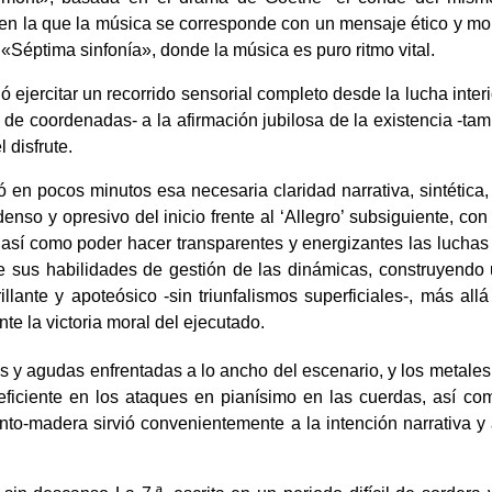
, en la que la música se corresponde con un mensaje ético y mor
«Séptima sinfonía», donde la música es puro ritmo vital.
ejercitar un recorrido sensorial completo desde la lucha interio
es de coordenadas- a la afirmación jubilosa de la existencia -tam
l disfrute.
n pocos minutos esa necesaria claridad narrativa, sintética,
denso y opresivo del inicio frente al ‘Allegro’ subsiguiente, co
sí como poder hacer transparentes y energizantes las luchas 
e sus habilidades de gestión de las dinámicas, construyendo
llante y apoteósico -sin triunfalismos superficiales-, más allá
te la victoria moral del ejecutado.
 agudas enfrentadas a lo ancho del escenario, y los metales
eficiente en los ataques en pianísimo en las cuerdas, así co
iento-madera sirvió convenientemente a la intención narrativa 