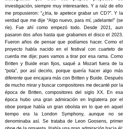
investigación, siempre muy interesantes. Y a raíz de ello
me propusieron: “¿Iria, te apetece grabar un CD?”. Y la
verdad que me dije “Algo nuevo, para mí, ¡adelante!” (se
ríe). Fue ahí como empezó todo. Desde 2021, aun
pasaron dos años hasta que grabamos el disco el 2023.
Fueron años de pensar que podíamos hacer. Como el
proyecto había nacido en el festival con cuarteto de
cuerda me dije; pues vamos a tirar por esa rama. Como
Britten y Buide eran fijos, saqué a Mozart fuera de la
“pota”, por así decirlo, porque quería hacer algo más
diferente que encajara más con Britten y Buide. Después
de mucho mirar y buscar compositores me decanté por la
época de Britten, compositores del siglo XX. En esa
época hubo una gran admiración en Inglaterra por el
oboe porque había un gran oboísta en lo que en aquel
tiempo era la London Symphony, aunque no se
denominaba así. Se trataba de Leon Goosens, primer
oboe de la orquesta. Había una gran admiración hacia él;