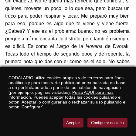
sin exagerar. No te queda más remedio que controlar; si
quieres, moverte un poco, o lo que sea, pero buscar un
truco para poder respirar y tocar. Me preparó muy bien
para eso, porque es algo que te viene y viene fuerte,
¿Sabes? Y ese es el problema; bueno, no es problema
porque a mí me encanta, lo disfruto, pero también siempre
es difícil. Es como el
Largo
de la
Novena
de Dvorak.
Tocas todo el tiempo de segundo oboe y de repente, la
primera nota que das con el corno es el solo. No sabes
cómo te va a reaccionar la caña, estás fría, etc. Sería
mucho más fácil si tocaras siempre el corno. Ya está
CODALARIO utiliza cookies propias y de terceros para fines
analíticos y para mostrarte publicidad personalizada en base
caliente el instrumento, la embocadura es la misma, pero
a un perfil elaborado a partir de tus hábitos de navegación
de repente tener cambiar de oboe a corno es una de las
(por ejemplo, páginas visitadas).
Pulsa AQUÍ para más
información.
Puedes aceptar todas las cookies pulsando el
dificultades del instrumento. Es algo a lo que hay que ir
botón 'Aceptar' o configurarlas o rechazar su uso pulsando el
botón 'Configurar'.
acostumbrándose poco a poco. La clave es que, si lo
disfrutas y lo pasas bien, lo llevas mejor, porque si
encima lo pasas mal, mejor olvídate (se ríe).
Aceptar
Configurar cookies
Su solo de la
Octava
de Shostakovich con su