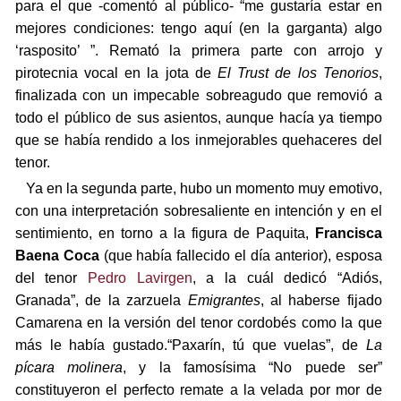
para el que -comentó al público- “me gustaría estar en
mejores condiciones: tengo aquí (en la garganta) algo
‘rasposito’ ”. Remató la primera parte con arrojo y
pirotecnia vocal en la jota de
El Trust de los Tenorios
,
finalizada con un impecable sobreagudo que removió a
todo el público de sus asientos, aunque hacía ya tiempo
que se había rendido a los inmejorables quehaceres del
tenor.
Ya en la segunda parte, hubo un momento muy emotivo,
con una interpretación sobresaliente en intención y en el
sentimiento, en torno a la figura de Paquita,
Francisca
Baena Coca
(que había fallecido el día anterior), esposa
del tenor
Pedro Lavirgen
, a la cuál dedicó “Adiós,
Granada”, de la zarzuela
Emigrantes
, al haberse fijado
Camarena en la versión del tenor cordobés como la que
más le había gustado.“Paxarín, tú que vuelas”, de
La
pícara molinera
, y la famosísima “No puede ser”
constituyeron el perfecto remate a la velada por mor de