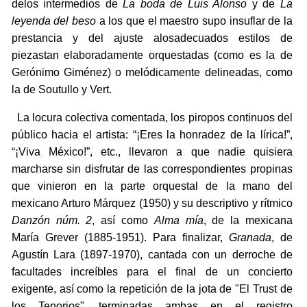
delos intermedios de
La boda de Luis Alonso
y de
La
leyenda del beso
a los que el maestro supo insuflar de la
prestancia y del ajuste alosadecuados estilos de
piezastan elaboradamente orquestadas (como es la de
Gerónimo Giménez) o melódicamente delineadas, como
la de Soutullo y Vert.
La locura colectiva comentada, los piropos continuos del
público hacia el artista: “¡Eres la honradez de la lírica!”,
“¡Viva México!”, etc., llevaron a que nadie quisiera
marcharse sin disfrutar de las correspondientes propinas
que vinieron en la parte orquestal de la mano del
mexicano Arturo Márquez (1950) y su descriptivo y rítmico
Danzón núm. 2
, así como
Alma mía
, de la mexicana
María Grever (1885-1951). Para finalizar,
Granada
, de
Agustín Lara (1897-1970), cantada con un derroche de
facultades increíbles para el final de un concierto
exigente, así como la repetición de la jota de "El Trust de
los Tenorios", terminadas ambas en el registro