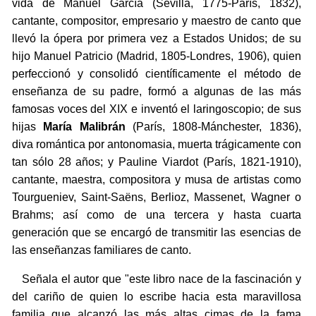
vida de Manuel García (Sevilla, 1775-París, 1832),
cantante, compositor, empresario y maestro de canto que
llevó la ópera por primera vez a Estados Unidos; de su
hijo Manuel Patricio (Madrid, 1805-Londres, 1906), quien
perfeccionó y consolidó científicamente el método de
enseñanza de su padre, formó a algunas de las más
famosas voces del XIX e inventó el laringoscopio; de sus
hijas
María Malibrán
(París, 1808-Mánchester, 1836),
diva romántica por antonomasia, muerta trágicamente con
tan sólo 28 años; y Pauline Viardot (París, 1821-1910),
cantante, maestra, compositora y musa de artistas como
Tourgueniev, Saint-Saëns, Berlioz, Massenet, Wagner o
Brahms; así como de una tercera y hasta cuarta
generación que se encargó de transmitir las esencias de
las enseñanzas familiares de canto.
Señala el autor que "este libro nace de la fascinación y
del cariño de quien lo escribe hacia esta maravillosa
familia que alcanzó las más altas cimas de la fama