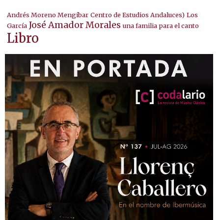
Andrés Moreno Mengíbar
Centro de Estudios Andaluces)
Los
José Amador Morales
García
una familia para el canto
Libro