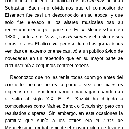
concierto a concierto, la totalidad de las
Cantatas
de Juan
Sebastian Bach –no olvidemos que el compositor de
Eisenach fue casi un desconocido en su época, y que
solo fue elevado a los altares musicales tras su
redescubrimiento por parte de Felix Mendelsshon en
1830–, junto a sus
Misas
, sus
Pasiones
y el resto de sus
obras corales. El alto nivel general de dichas grabaciones
venidas del extremo oriente cautivó a un público ávido de
novedades en un repertorio que en su mayor parte se
circunscribía a conjuntos centroeuropeos.
Reconozco que no las tenía todas conmigo antes del
concierto, porque no es la primera vez que maestros
expertos en el repertorio barroco, naufragan cuando dan
el salto al siglo XIX. El Sr. Suzuki ha dirigido a
compositores como Mahler, Bartok o Stravisnky, pero con
resultados dispares. Sin embargo, en esta ocasiones la
partitura que subía a los atriles era el
Elías
de
Mendelssohn, probablemente el mayor éxito que tuvo en