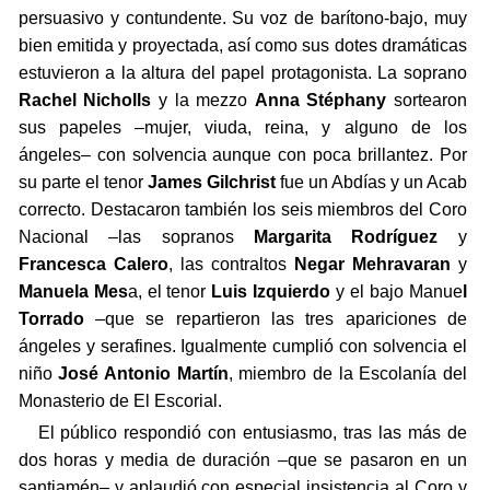
persuasivo y contundente. Su voz de barítono-bajo, muy
bien emitida y proyectada, así como sus dotes dramáticas
estuvieron a la altura del papel protagonista. La soprano
Rachel Nicholls
y la mezzo
Anna Stéphany
sortearon
sus papeles –mujer, viuda, reina, y alguno de los
ángeles– con solvencia aunque con poca brillantez. Por
su parte el tenor
James Gilchrist
fue un Abdías y un Acab
correcto. Destacaron también los seis miembros del Coro
Nacional –las sopranos
Margarita Rodríguez
y
Francesca Calero
, las contraltos
Negar Mehravaran
y
Manuela Mes
a, el tenor
Luis Izquierdo
y el bajo Manue
l
Torrado
–que se repartieron las tres apariciones de
ángeles y serafines. Igualmente cumplió con solvencia el
niño
José Antonio Martín
, miembro de la Escolanía del
Monasterio de El Escorial.
El público respondió con entusiasmo, tras las más de
dos horas y media de duración –que se pasaron en un
santiamén– y aplaudió con especial insistencia al Coro y