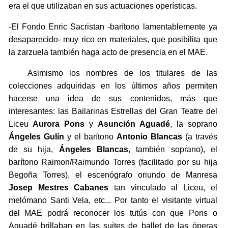
era el que utilizaban en sus actuaciones operísticas.
-El Fondo Enric Sacristan -barítono lamentablemente ya
desaparecido- muy rico en materiales, que posibilita que
la zarzuela también haga acto de presencia en el MAE.
Asimismo los nombres de los titulares de las
colecciones adquiridas en los últimos años permiten
hacerse una idea de sus contenidos, más que
interesantes: las Bailarinas Estrellas del Gran Teatre del
Liceu
Aurora Pons
y
Asunción Aguadé
, la soprano
Ángeles Gulín
y el barítono
Antonio Blancas
(a través
de su hija,
Ángeles Blancas
, también soprano), el
barítono Raimon/Raimundo Torres (facilitado por su hija
Begoña Torres), el escenógrafo oriundo de Manresa
Josep Mestres Cabanes
tan vinculado al Liceu, el
melómano Santi Vela, etc... Por tanto el visitante virtual
del MAE podrá reconocer los tutús con que Pons o
Aguadé brillaban en las suites de ballet de las óperas