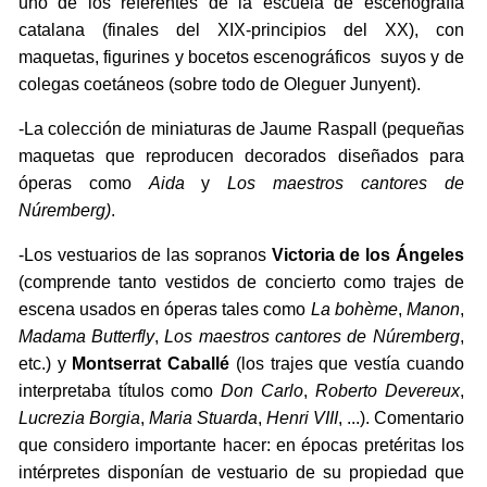
uno de los referentes de la escuela de escenografía
catalana (finales del XIX-principios del XX), con
maquetas, figurines y bocetos escenográficos suyos y de
colegas coetáneos (sobre todo de Oleguer Junyent).
-La colección de miniaturas de Jaume Raspall (pequeñas
maquetas que reproducen decorados diseñados para
óperas como
Aida
y
Los maestros cantores de
Núremberg)
.
-Los vestuarios de las sopranos
Victoria de los Ángeles
(comprende tanto vestidos de concierto como trajes de
escena usados en óperas tales como
La bohème
,
Manon
,
Madama
Butterfly
,
Los maestros cantores de Núremberg
,
etc.) y
Montserrat Caballé
(los trajes que vestía cuando
interpretaba títulos como
Don Carlo
,
Roberto Devereux
,
Lucrezia Borgia
,
Maria Stuarda
,
Henri VIII
, ...). Comentario
que considero importante hacer: en épocas pretéritas los
intérpretes disponían de vestuario de su propiedad que