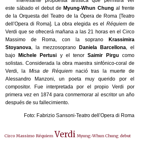
Interesante propuesta artística que permitirá ver
este sábado el debut de
Myung-Whun Chung
al frente
de la Orquesta del Teatro de la Ópera de Roma [Teatro
dell'Opera di Roma]. La obra elegida es el
Réquiem
de
Verdi que se ofrecerá mañana a las 21 horas en el Circo
Massimo de Roma, con la soprano
Krassimira
Stoyanova
, la mezzosoprano
Daniela Barcellona
, el
bajo
Michele Pertusi
y el tenor
Saimir Pirgu
como
solistas. Considerada la obra maestra sinfónico-coral de
Verdi, la
Misa de Réquiem
nació tras la muerte de
Alessandro Manzoni, un poeta muy querido por el
compositor. Fue interpretada por el propio Verdi por
primera vez en 1874 para conmemorar al escritor un año
después de su fallecimiento.
Foto: Fabrizio Sansoni-Teatro dell'Opera di Roma
Verdi
Circo Massimo
Réquiem
Myung-Whun Chung
debut