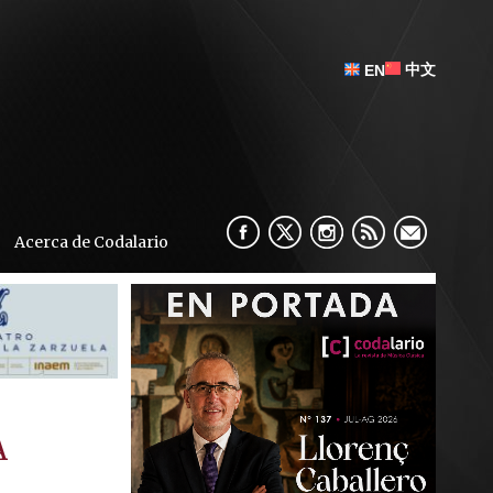
中文
EN
Acerca de Codalario
A