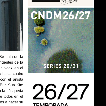
e trata de la
igentes de la
hilvock, en el
o hasta cuatro
on el artista
. «Eun Sun Kim
en la búsqueda
or todos en el
los a hacer su