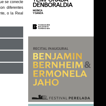
que se conecte
on diferentes
nte, o la Real