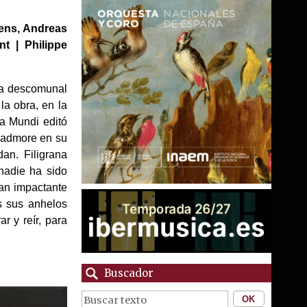
bens, Andreas
t | Philippe
 la descomunal
la obra, en la
a Mundi editó
 Padmore en su
an. Filigrana
nadie ha sido
tan impactante
s sus anhelos
r y reír, para
Buscador