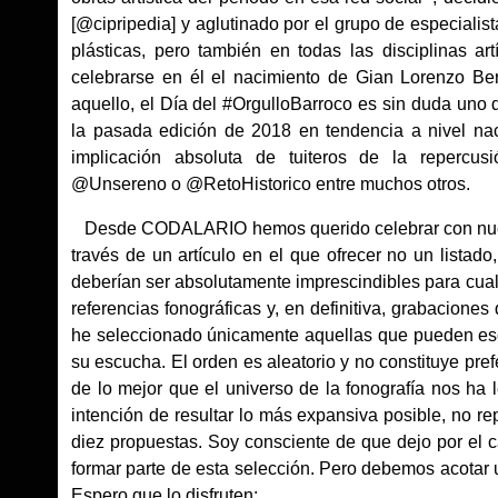
[@cipripedia] y aglutinado por el grupo de especialist
plásticas, pero también en todas las disciplinas ar
celebrarse en él el nacimiento de Gian Lorenzo Ber
aquello, el Día del #OrgulloBarroco es sin duda uno 
la pasada edición de 2018 en tendencia a nivel naci
implicación absoluta de tuiteros de la reperc
@Unsereno o @RetoHistorico entre muchos otros.
Desde CODALARIO hemos querido celebrar con nuestros
través de un artículo en el que ofrecer no un lista
deberían ser absolutamente imprescindibles para cual
referencias fonográficas y, en definitiva, grabacione
he seleccionado únicamente aquellas que pueden esc
su escucha. El orden es aleatorio y no constituye pre
de lo mejor que el universo de la fonografía nos ha l
intención de resultar lo más expansiva posible, no rep
diez propuestas. Soy consciente de que dejo por el
formar parte de esta selección. Pero debemos acotar 
Espero que lo disfruten: