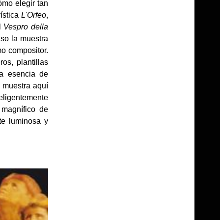
mo elegir tan
ística
L'Orfeo
,
l
Vespro della
so la muestra
mo compositor.
s, plantillas
la esencia de
e muestra aquí
teligentemente
 magnífico de
te luminosa y