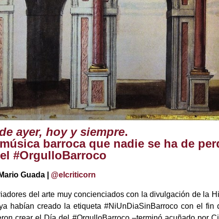
de ayer, hoy y siempre
.
música barroca que nadie se ha de perd
del #OrgulloBarroco
Mario Guada |
@elcriticorn
iadores del arte muy concienciados con la divulgación de la His
ya habían creado la etiqueta #NiUnDiaSinBarroco con el fin d
dieron crear el Día del #OrgulloBarroco –terminó acuñado por C