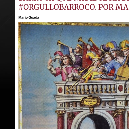
#ORGULLOBARROCO. POR MA
Mario Guada