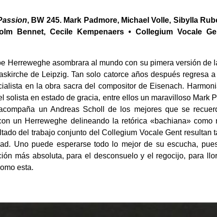
Passion
, BW 245. Mark Padmore, Michael Volle, Sibylla Ru
olm Bennet, Cecile Kempenaers • Collegium Vocale Gen
ippe Herreweghe asombrara al mundo con su pimera versión de
skirche de Leipzig. Tan solo catorce años después regresa a 
ialista en la obra sacra del compositor de Eisenach. Harmoni
 solista en estado de gracia, entre ellos un maravilloso Mark
e acompaña un Andreas Scholl de los mejores que se recuerd
, con un Herreweghe delineando la retórica «bachiana» como 
ltado del trabajo conjunto del Collegium Vocale Gent resultan 
lidad. Uno puede esperarse todo lo mejor de su escucha, pue
ón más absoluta, para el desconsuelo y el regocijo, para llora
como esta.