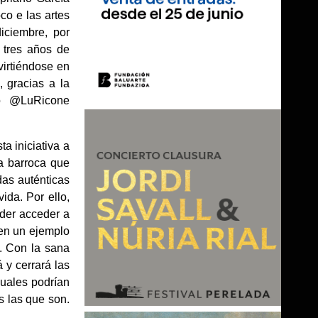
co e las artes
diciembre, por
 tres años de
virtiéndose en
, gracias a la
io @LuRicone
a iniciativa a
ca barroca que
das auténticas
ida. Por ello,
der acceder a
nen un ejemplo
I. Con la sana
 y cerrará las
uales podrían
s las que son.