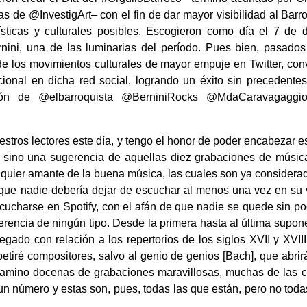
as de @InvestigArt– con el fin de dar mayor visibilidad al Barro
tísticas y culturales posibles. Escogieron como día el 7 de 
nini, una de las luminarias del período. Pues bien, pasados
de los movimientos culturales de mayor empuje en Twitter, con
onal en dicha red social, logrando un éxito sin precedentes
usión de @elbarroquista @BerniniRocks @MdaCaravagagg
 lectores este día, y tengo el honor de poder encabezar est
do, sino una sugerencia de aquellas diez grabaciones de músi
quier amante de la buena música, las cuales son ya considera
s que nadie debería dejar de escuchar al menos una vez en su v
ucharse en Spotify, con el afán de que nadie se quede sin po
ferencia de ningún tipo. Desde la primera hasta al última supo
egado con relación a los repertorios de los siglos XVII y XVII
etiré compositores, salvo al genio de genios [Bach], que abrirá
 camino docenas de grabaciones maravillosas, muchas de las c
un número y estas son, pues, todas las que están, pero no toda