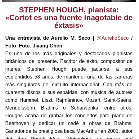
STEPHEN HOUGH, pianista:
«Cortot es una fuente inagotable de
éxtasis»
Una entrevista de Aurelio M. Seco |
@AurelioSeco
/
Foto: Foto: Jiyang Chen
Es uno de los más originales y destacados pianistas
británicos del presente. Escritor de éxito, compositor de
interés, Stephen Hough puede jactarse, a sus
espléndidos 58 años, de mantener una de las carreras
más singulares del circuito internacional. Con más de
cuarenta discos a sus espaldas, con música de autores
como Hummel, Liszt, Rajmáninov, Mozart, Saint-Saëns,
Mendelssohn, Brahms o Scharwenka, entre otros,
Houghs acaba de grabar los conciertos para piano de
Beethoven y dedicar un cedé a obras de Brahms.
Ganador de la prestigiosa beca MacArthur en 2001, autor
del libro
Rough Ideas. Reflections on music and