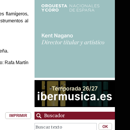
es flamígeros,
strumentos al
eña.
o: Rafa Martín
Buscador
IMPRIMIR