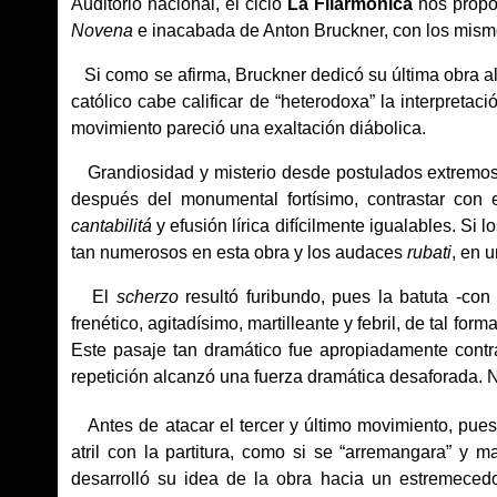
Auditorio nacional, el ciclo
La Filarmónica
nos propon
Novena
e inacabada de Anton Bruckner, con los mismo
Si como se afirma, Bruckner dedicó su última obra 
católico cabe calificar de “heterodoxa” la interpretac
movimiento pareció una exaltación diábolica.
Grandiosidad y misterio desde postulados extremos y
después del monumental fortísimo, contrastar con
cantabilitá
y efusión lírica difícilmente igualables. Si
tan numerosos en esta obra y los audaces
rubati
, en 
El
scherzo
resultó furibundo, pues la batuta -con 
frenético, agitadísimo, martilleante y febril, de tal f
Este pasaje tan dramático fue apropiadamente contr
repetición alcanzó una fuerza dramática desaforada. 
Antes de atacar el tercer y último movimiento, pues la
atril con la partitura, como si se “arremangara” y m
desarrolló su idea de la obra hacia un estremeced