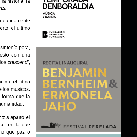
a historia, la
na
.
profundamente
rto, el último
sinfonía para,
sto con una
 los
crescendi
,
ción, el ritmo
de los músicos.
 forma que la
a humanidad.
tzis apartó el
ura con la que
smo que paz o