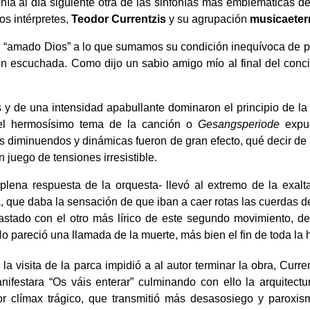
ía al día siguiente otra de las sinfonías más emblemáticas de l
s intérpretes,
Teodor Currentzis
y su agrupación
musicaeter
al “amado Dios” a lo que sumamos su condición inequívoca de 
ión escuchada. Como dijo un sabio amigo mío al final del concie
 de una intensidad apabullante dominaron el principio de la 
 el hermosísimo tema de la canción o
Gesangsperiode
expue
 los diminuendos y dinámicas fueron de gran efecto, qué decir de
un juego de tensiones irresistible.
plena respuesta de la orquesta- llevó al extremo de la exalta
orma, que daba la sensación de que iban a caer rotas las cuerdas 
astado con el otro más lírico de este segundo movimiento, de
No pareció una llamada de la muerte, más bien el fin de toda l
 visita de la parca impidió a al autor terminar la obra, Curren
anifestara “Os váis enterar” culminando con ello la arquitect
or clímax trágico, que transmitió más desasosiego y paroxi