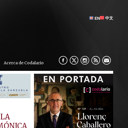
中文
EN
Acerca de Codalario
 LA
RMÓNICA