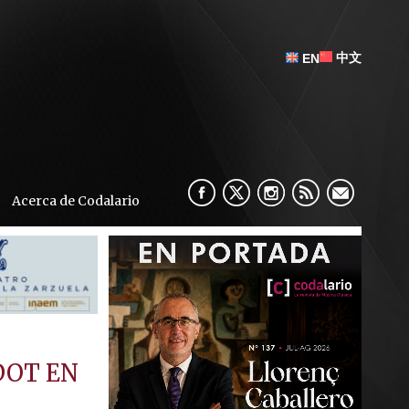
中文
EN
Acerca de Codalario
DOT EN