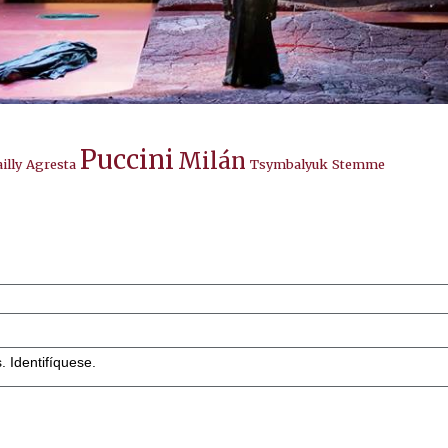
Puccini
Milán
illy
Agresta
Tsymbalyuk
Stemme
s.
Identifíquese.