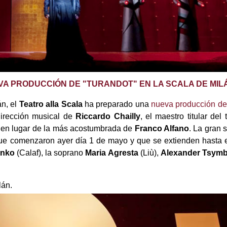
VA PRODUCCIÓN DE "TURANDOT" EN LA SCALA DE MIL
n, el
Teatro alla Scala
ha preparado una
nueva producción d
dirección musical de
Riccardo Chailly
, el maestro titular del
, en lugar de la más acostumbrada de
Franco Alfano
. La gran
ue comenzaron ayer día 1 de mayo y que se extienden hasta e
enko
(Calaf), la soprano
Maria Agresta
(Liù),
Alexander Tsymb
lán.