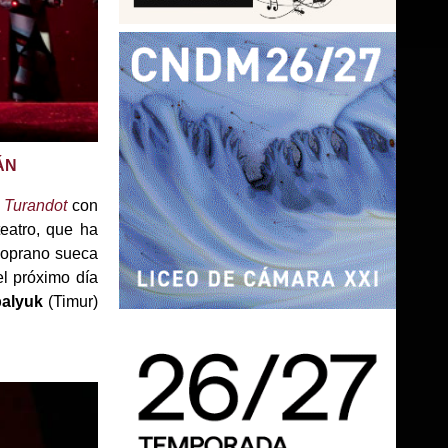
ÁN
e
Turandot
con
 teatro, que ha
 soprano sueca
l próximo día
alyuk
(Timur)