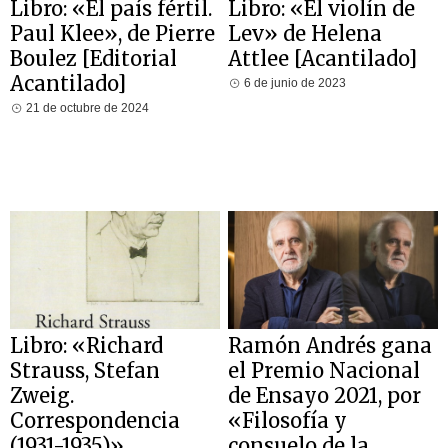
Libro: «El país fértil.
Libro: «El violín de
Paul Klee», de Pierre
Lev» de Helena
Boulez [Editorial
Attlee [Acantilado]
Acantilado]
6 de junio de 2023
21 de octubre de 2024
Libro: «Richard
Ramón Andrés gana
Strauss, Stefan
el Premio Nacional
Zweig.
de Ensayo 2021, por
Correspondencia
«Filosofía y
(1931-1935)»
consuelo de la