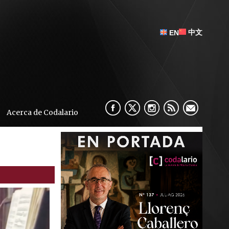
中文
EN
Acerca de Codalario