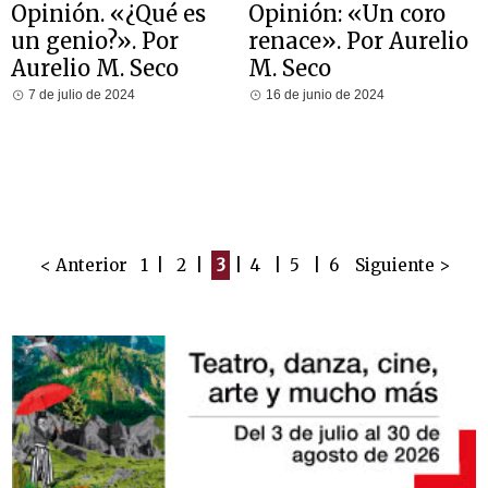
Opinión. «¿Qué es
Opinión: «Un coro
un genio?». Por
renace». Por Aurelio
Aurelio M. Seco
M. Seco
7 de julio de 2024
16 de junio de 2024
< Anterior
1
|
2
|
3
|
4
|
5
|
6
Siguiente >