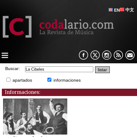
中文
EN
Buscar:
apartados
informaciones
Informaciones: