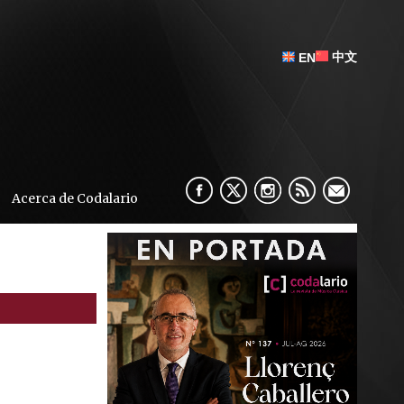
中文
EN
Acerca de Codalario