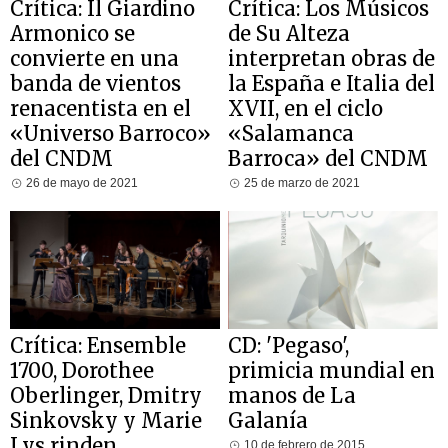
Crítica: Il Giardino
Crítica: Los Músicos
Armonico se
de Su Alteza
convierte en una
interpretan obras de
banda de vientos
la España e Italia del
renacentista en el
XVII, en el ciclo
«Universo Barroco»
«Salamanca
del CNDM
Barroca» del CNDM
26 de mayo de 2021
25 de marzo de 2021
Crítica: Ensemble
CD: 'Pegaso',
1700, Dorothee
primicia mundial en
Oberlinger, Dmitry
manos de La
Sinkovsky y Marie
Galanía
Lys rinden
10 de febrero de 2015