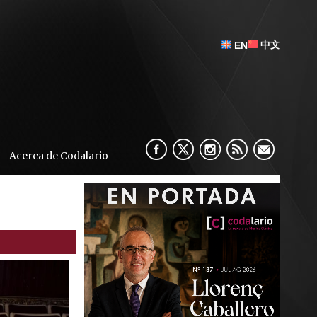
中文
EN
Acerca de Codalario