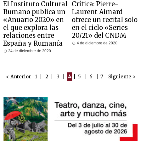
El Instituto Cultural
Crítica: Pierre-
Rumano publica un
Laurent Aimard
«Anuario 2020» en
ofrece un recital solo
el que explora las
en el ciclo «Series
relaciones entre
20/21» del CNDM
España y Rumanía
4 de diciembre de 2020
24 de diciembre de 2020
< Anterior
1
|
2
|
3
|
4
|
5
|
6
|
7
Siguiente >