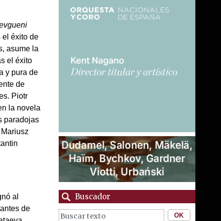
evgueni
 el éxito de
ts, asume la
s el éxito
a y pura de
rente de
s. Piotr
en la novela
s paradojas
. Mariusz
tantin
Buscador
gnó al
tantes de
Mataeva