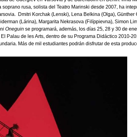
 soprano rusa, solista del Teatro Marinski desde 2007, ha intep
arsovia. Dmitri Korchak (Lenski), Lena Belkina (Olga), Günther
derman (Lárina), Margarita Nekrasova (Filíppievna), Simon Lim 
ni Oneguin
se programará, además, los días 25, 28 y 30 de ene
 El Palau de les Arts, dentro de su Programa Didáctico 2010-201
daria. Más de mil estudiantes podrán disfrutar de esta produc