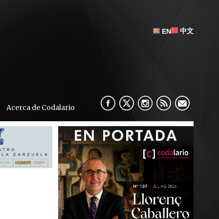
中文
EN
Acerca de Codalario