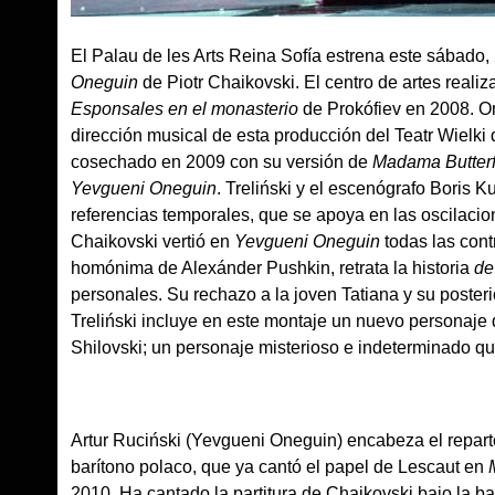
El Palau de les Arts Reina Sofía estrena este sábado,
Oneguin
de Piotr Chaikovski. El centro de artes realiz
Esponsales en el monasterio
de Prokófiev en 2008. Om
dirección musical de esta producción del Teatr Wielki d
cosechado en 2009 con su versión de
Madama Butter
Yevgueni Oneguin
. Treliński y el escenógrafo Boris 
referencias temporales, que se apoya en las oscilacio
Chaikovski vertió en
Yevgueni Oneguin
todas las con
homónima de Alexánder Pushkin, retrata la historia
d
personales. Su rechazo a la joven Tatiana y su poster
Treliński incluye en este montaje un nuevo personaje 
Shilovski; un personaje misterioso e indeterminado q
Artur Ruciński (Yevgueni Oneguin) encabeza el reparto
barítono polaco, que ya cantó el papel de Lescaut en
2010. Ha cantado la partitura de Chaikovski bajo la b