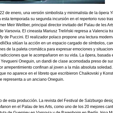
 22 de enero, una versión simbolista y minimalista de la ópera
Y
a esta temporada su segunda incursión en el repertorio ruso tras
er Meir Wellber, principal director invitado del Palau de les Ar
e Varsovia. El cineasta Mariusz Treliński regresa a Valencia tra
fly
de Puccini. El realizador polaco propone una lectura modern
Kudlička sitúan la acción en un espacio cargado de símbolos, ca
nes de la paleta cromática para expresar emociones y situacione
tradicciones que le acompañaron en su vida. La ópera, basada 
e
Yevgueni Oneguin, un dandi de clase acomodada preso de su
ior arrepentimiento confinan al joven a la más absoluta soledad
que no aparece en el libreto que escribieron Chaikovski y Kons
ue representa a un anciano Oneguin.
 de esta producción. La revista del Festival de Salzburgo desi
Manon
en el Palau de les Arts, como uno de los 20 mejores can
atuta de Guergiev en Varsovia y de Barenboim en Berlín. Irina 