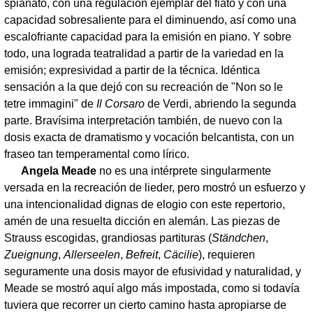
spianato, con una regulación ejemplar del fiato y con una
capacidad sobresaliente para el diminuendo, así como una
escalofriante capacidad para la emisión en piano. Y sobre
todo, una lograda teatralidad a partir de la variedad en la
emisión; expresividad a partir de la técnica. Idéntica
sensación a la que dejó con su recreación de "Non so le
tetre immagini" de
Il Corsaro
de Verdi, abriendo la segunda
parte. Bravísima interpretación también, de nuevo con la
dosis exacta de dramatismo y vocación belcantista, con un
fraseo tan temperamental como lírico.
Angela Meade
no es una intérprete singularmente
versada en la recreación de lieder, pero mostró un esfuerzo y
una intencionalidad dignas de elogio con este repertorio,
amén de una resuelta dicción en alemán. Las piezas de
Strauss escogidas, grandiosas partituras (
Ständchen
,
Zueignung
,
Allerseelen
,
Befreit
,
Cäcilie
), requieren
seguramente una dosis mayor de efusividad y naturalidad, y
Meade se mostró aquí algo más impostada, como si todavía
tuviera que recorrer un cierto camino hasta apropiarse de