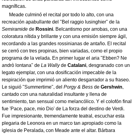
magníficas.
Meade culminó el recital por todo lo alto, con una
recreación apabullante del "Bel raggio lusinghier" de la
Semiramide
de
Rossini
. Belcantismo por arrobas, con una
coloratura nítida y brillante y con una emisión siempre ágil,
recordando a las grandes rossinianas de antaño. El recital
se cerró con tres propinas, bien variadas, como el propio
programa de la velada. En primer lugar el aria "Ebben? Ne
andrò lontana" de
La Wally
de
Catalani
, desgranado con un
legato ejemplar, con una dosificación impecable de la
respiración que imprimió un aliento desgarrador a su fraseo.
Le siguió "Summertime", del
Porgy & Bess
de
Gershwin
,
cantado con una naturalidad insultante y llena de
sentimiento, tan sensual como melancólico. Y el colofón final
fue 'Pace, pace, mio Dio' de La forza del destino de Verdi.
Fue impresionante, tremendamente teatral, escuchar esta
plegaria de Leonora en un marco tan apropiado como la
iglesia de Peralada, con Meade ante el altar. Bárbara