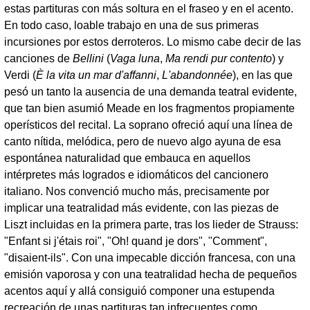
estas partituras con más soltura en el fraseo y en el acento.
En todo caso, loable trabajo en una de sus primeras
incursiones por estos derroteros. Lo mismo cabe decir de las
canciones de
Bellini
(
Vaga luna
,
Ma rendi pur contento
) y
Verdi (
È la vita un mar d'affanni
,
L'abandonnée
), en las que
pesó un tanto la ausencia de una demanda teatral evidente,
que tan bien asumió Meade en los fragmentos propiamente
operísticos del recital. La soprano ofreció aquí una línea de
canto nítida, melódica, pero de nuevo algo ayuna de esa
espontánea naturalidad que embauca en aquellos
intérpretes más logrados e idiomáticos del cancionero
italiano. Nos convenció mucho más, precisamente por
implicar una teatralidad más evidente, con las piezas de
Liszt incluidas en la primera parte, tras los lieder de Strauss:
"Enfant si j'étais roi", "Oh! quand je dors", "Comment",
"disaient-ils". Con una impecable dicción francesa, con una
emisión vaporosa y con una teatralidad hecha de pequeños
acentos aquí y allá consiguió componer una estupenda
recreación de unas partituras tan infrecuentes como