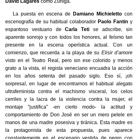
David Lagares
como Zúñiga.
La puesta en escena de
Damiano Michieletto
con
escenografía de su habitual colaborador
Paolo Fantin
y
espantoso vestuario de
Carla Teti
se adscribe, sin
aparente sonrojo y con todos los honores, al feísmo tan
presente en la escena operística actual. Con un
comienzo, que recuerda a la playa de su
Elisir d’amore
visto en el Teatro Real, pero sin ese colorido y menos
grato a la vista, el regista veneciano encuadra la acción
en los años setenta del pasado siglo. Eso sí, ¡oh
sorpresa!, en lugar de encontrarnos el habitual alegato
ultrafeminista contra el machismo visceral, los celos
cerriles y la lacra de la violencia contra la mujer, el
montaje “justifica” -en cierto modo- la actitud y
comportamiento de Don José en ser un mero pelele en
manos de una madre posesiva y tiránica. Esta madre es
la protagonista de esta propuesta, pues aparece
constantemente en el escenario vestida de negro con