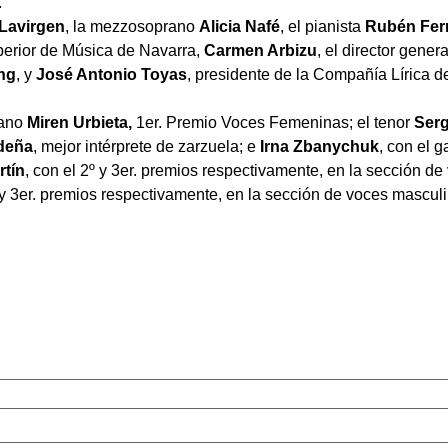
.
Lavirgen
, la mezzosoprano
Alicia Nafé
, el pianista
Rubén Fer
uperior de Música de Navarra,
Carmen Arbizu
, el director gener
ng
, y
José Antonio Toyas
, presidente de la Compañía Lírica d
rano
Miren Urbieta,
1er. Premio Voces Femeninas; el tenor
Serg
deña
, mejor intérprete de zarzuela; e
Irna Zbanychuk
, con el 
rtín
, con el 2º y 3er. premios respectivamente, en la sección de
 y 3er. premios respectivamente, en la sección de voces mascul