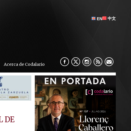
中文
EN
Acerca de Codalario
L DE