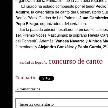
organizada por la Fundación de la Zarzuela Española
El jurado ha estado compuesto por el tenor
Pedro 
Aguirre
, la catedrática de canto del Conservatorio S
Benito Pérez Galdos de Las Palmas,
Juan Cambrele
Pepe Eizaga
, organizadora del certamen.
En la pasada edición resultaron premiados: la sop
1er. Premio Voces Masculinas; la soprano
Hevila Car
del Porvenir". Además,
Vanesa Navarro
y
Ainhoa Ma
femeninas; y
Alejandro González
y
Pablo García
, 2º
concurso de canto
ciudad de logroño
Compartir
0 Comentarios
Insertar comentario