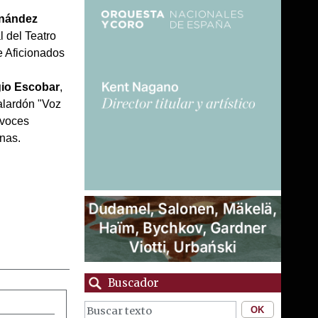
nández
al del Teatro
e Aficionados
io Escobar
,
galardón "Voz
 voces
inas.
Buscador