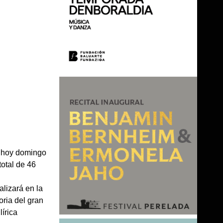
o hoy domingo
total de 46
lizará en la
ria del gran
lírica