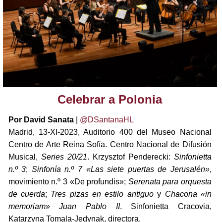
Celebrar a Polonia
Por David Sanata
|
@DSantanaHL
Madrid, 13-XI-2023, Auditorio 400 del Museo Nacional
Centro de Arte Reina Sofía. Centro Nacional de Difusión
Musical,
Series 20/21
. Krzysztof Penderecki:
Sinfonietta
n.º 3
;
Sinfonía n.º 7 «Las siete puertas de Jerusalén»
,
movimiento n.º 3 «De profundis»;
Serenata para orquesta
de cuerda
;
Tres pizas en estilo antiguo
y
Chacona «in
memoriam» Juan Pablo II
. Sinfonietta Cracovia,
Katarzyna Tomala-Jedynak, directora.