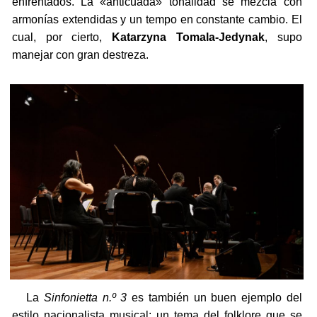
enfrentados. La «anticuada» tonalidad se mezcla con
armonías extendidas y un tempo en constante cambio. El
cual, por cierto,
Katarzyna Tomala-Jedynak
, supo
manejar con gran destreza.
La
Sinfonietta n.º 3
es también un buen ejemplo del
estilo nacionalista musical: un tema del folklore que se