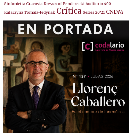
Sinfonietta Cracovia
Krzysztof Penderecki
Auditorio 400
Crítica
CNDM
Katarzyna Tomala-Jedynak
Series 20/21