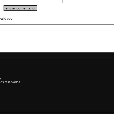
validado.
o
hos reservados