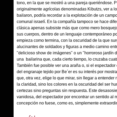
tono, en la que se mostró a una pareja queriéndose. 
originalmente agrícolas denominadas Kibutzs, ver a lo
bailaron, podría recordar a la explotación de un cam
comunal israelí. En la compañía tampoco se hace difere
clásica apenas subsiste más que como mero bosquejo. 
sus cuerpos, dentro de un lenguaje contemporáneo poli
empieza como termina, con la oscuridad de la que surge
alucinantes de soldados y figuras a medio camino ent
"delicioso show de imágenes" o un "horroroso jardín d
una bailarina que, cada cierto tiempo, lo cruzaba cuat
También fue posible ver una araña o, si el espectador
del engranaje tejido por Be´er es su interés por mostr
que, otra vez, elige lo que mirar, sin llegar a entend
la claridad, sino los colores en la oscuridad del ser h
certezas sino preguntas sin respuesta. Este desasosie
vanidosa, del espectador por encontrar un sentido al 
concepción no fuese, como es, simplemente extraordin