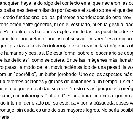
Para quien haya leído algo del contexto en el que nacieron las
s bailarines desenrollando por facetas el suelo sobre el que d
po, credo fundacional de los primeros abanderados de este mov
nciación entre géneros, ni en el vestuario, ni en la gestualida
Por contra, los bailarines exploraron todas las posibilidades 
mórfico, inquietante, incluso obsesivo. "Infrared" es como un 
n, gracias a la visión infrarroja de su creador, las imágenes o
re humanos y bestias. De esta forma, sobre el escenario se des
e las delicias": como se quiera. Entre las imágenes más llamati
ro patas, a modo de leit movit recién salido de una pesadilla w
 era un "operófilo", un bufón jorobado. Uno de los aspectos má
ar diferentes acciones y grupos de bailarines a un tiempo. Es el
er nunca lo que en realidad sucede. Y esto es así porque el coreó
umano, con infrarrojos. "Infrared" es una obra incómoda, que no 
go interno, generado por su estética y por la búsqueda obsesiva
montaje, sin duda es uno de sus mayores logros. No sería posibl
aria.