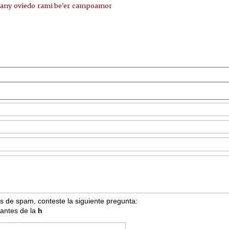
pany
oviedo
rami be'er
campoamor
s de spam, conteste la siguiente pregunta:
 antes de la
h