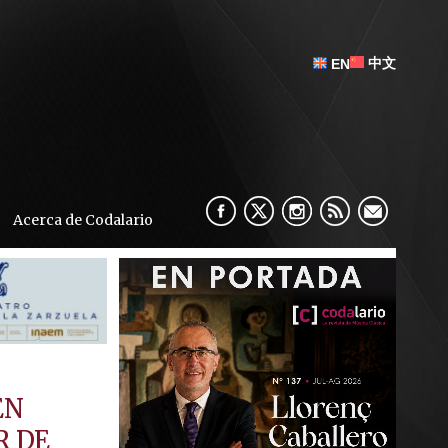
中文
EN
Acerca de Codalario
EN
R DE