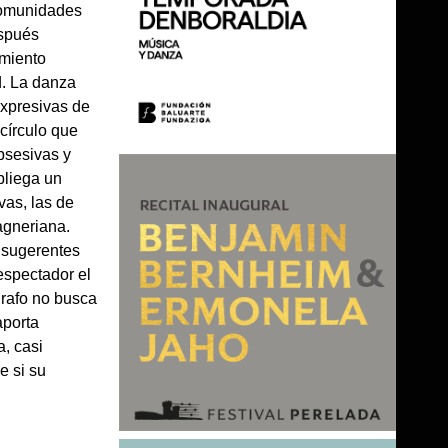
 comunidades
espués
imiento
d. La danza
expresivas de
círculo que
bsesivas y
pliega un
vas, las de
agneriana.
s sugerentes
 espectador el
grafo no busca
aporta
, casi
e si su