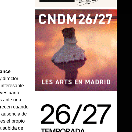
Dance
y director
 interesante
 vestuario,
os ante una
parecen cuando
la ausencia de
 es el propio
a subida de