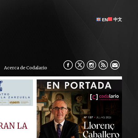
中文
EN
Acerca de Codalario
RAN LA