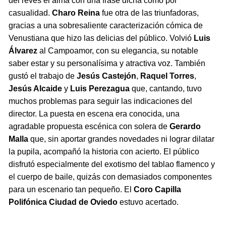
del revés el alma con una frase dicha como por
casualidad.
Charo Reina
fue otra de las triunfadoras,
gracias a una sobresaliente caracterización cómica de
Venustiana que hizo las delicias del público. Volvió
Luis
Álvarez
al Campoamor, con su elegancia, su notable
saber estar y su personalísima y atractiva voz. También
gustó el trabajo de
Jesús Castejón
,
Raquel Torres
,
Jesús Alcaide
y
Luis Perezagua
que, cantando, tuvo
muchos problemas para seguir las indicaciones del
director. La puesta en escena era conocida, una
agradable propuesta escénica con solera de
Gerardo
Malla
que, sin aportar grandes novedades ni lograr dilatar
la pupila, acompañó la historia con acierto. El público
disfrutó especialmente del exotismo del tablao flamenco y
el cuerpo de baile, quizás con demasiados componentes
para un escenario tan pequeño. El
Coro Capilla
Polifónica Ciudad de Oviedo
estuvo acertado.