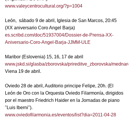
www.valeycentrocultural.org/?p=1004
León
, sábado 9 de abril, Iglesia de San Marcos, 20:45
(XX aniversario Coro Angel Barja)
es.scribd.com/doc/51937004/Dossier-de-Prensa-XX-
Aniversario-Coro-Angel-Barja-JJMM-ULE
Maribor
(Eslovenia) 15, 16, 17 de abril
www.jskd.si/glasba/zborovska/prireditve_zborovska/mednar
Viena
19 de abril.
Oviedo
28 de abril, Auditorio principe Felipe, 20h. (El
León de Oro con la Orquesta Oviedo Filarmonía, dirigidos
por el maestro Friedrich Haider en la Jornadas de piano
"Luis Iberni").
www.oviedofilarmonia.es/eventos/list?dia=2011-04-28