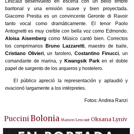
Lescaut desenvuelto en escena con un bello timbre
baritonal y una emisión suave y bien proyectada.
Giacomo Prestia es un convincente Geronte di Ravoir
tanto vocal como dramáticamente. El tenor Paolo
Antognetti es muy creíble con bella voz como Edmondo.
Aloisa Aisemberg
como Músico cantó bien. Correctos
los comprimarios
Bruno Lazzaretti
, maestro de baile,
Cristiano Olivieri
, un farolero,
Costantino Finucci
, un
comandante de marina, y
Kwangsik Park
en el doble
papel de sargento de los arqueros y hostelero.
El público apreció la representación y aplaudió y
ovacionó largamente a los intérpretes.
Fotos: Andrea Ranzi
Bolonia
Puccini
Oksana Lyniv
Manon Lescaut