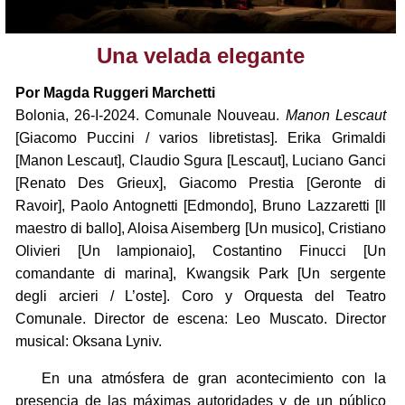
Una velada elegante
Por Magda Ruggeri Marchetti
Bolonia, 26-I-2024. Comunale Nouveau.
Manon Lescaut
[Giacomo Puccini / varios libretistas]. Erika Grimaldi
[Manon Lescaut], Claudio Sgura [Lescaut], Luciano Ganci
[Renato Des Grieux], Giacomo Prestia [Geronte di
Ravoir], Paolo Antognetti [Edmondo], Bruno Lazzaretti [Il
maestro di ballo], Aloisa Aisemberg [Un musico], Cristiano
Olivieri [Un lampionaio], Costantino Finucci [Un
comandante di marina], Kwangsik Park [Un sergente
degli arcieri / L’oste]. Coro y Orquesta del Teatro
Comunale. Director de escena: Leo Muscato. Director
musical: Oksana Lyniv.
En una atmósfera de gran acontecimiento con la
presencia de las máximas autoridades y de un público