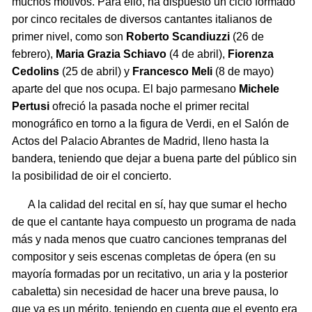
muchos motivos. Para ello, ha dispuesto un ciclo formado
por cinco recitales de diversos cantantes italianos de
primer nivel, como son
Roberto Scandiuzzi
(26 de
febrero),
Maria Grazia Schiavo
(4 de abril),
Fiorenza
Cedolins
(25 de abril) y
Francesco Meli
(8 de mayo)
aparte del que nos ocupa. El bajo parmesano
Michele
Pertusi
ofreció la pasada noche el primer recital
monográfico en torno a la figura de Verdi, en el Salón de
Actos del Palacio Abrantes de Madrid, lleno hasta la
bandera, teniendo que dejar a buena parte del público sin
la posibilidad de oir el concierto.
A la calidad del recital en sí, hay que sumar el hecho
de que el cantante haya compuesto un programa de nada
más y nada menos que cuatro canciones tempranas del
compositor y seis escenas completas de ópera (en su
mayoría formadas por un recitativo, un aria y la posterior
cabaletta) sin necesidad de hacer una breve pausa, lo
que ya es un mérito, teniendo en cuenta que el evento era