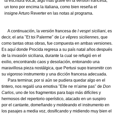
la escritura vocal, algo más grave en la versión francesa,
un tono por encima la italiana, como bien reseña el
insigne Arturo Reverter en las notas al programa.
A continuación, la versión francesa de
I vespri siciliani
, es
decir, el aria "Et toi Palerme" de
Le vêpres siciliennes
, que
como tantas otras obras, fue compuesta en ambas versiones.
Es aquí donde Procida regresa a su país natal años después
de la invasión siciliana, durante la cual se refugió en el
exilio, encontrando caos y desolación, entonando una
maravillosa pieza nostálgica, que Pertusi supo transmitir con
su vigoroso instrumento y una dicción francesa adecuada.
Para terminar, por si aún se pudiera quedar algo en el
tintero, nos regaló una emotiva "Elle ne m'aime pas" de
Don
Carlos
, uno de los fragmentos para bajo más difíciles y
hermosos del repertorio operístico, atacado en un suspiro
por el cantante, domeñando y moldeando el instrumento en
los pasajes a media voz, dosificando y midiendo muy bien el