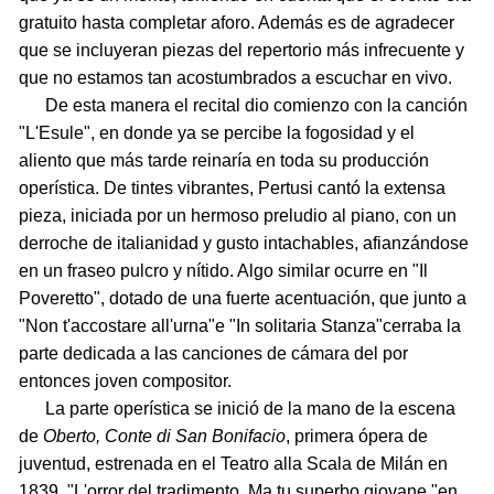
gratuito hasta completar aforo. Además es de agradecer
que se incluyeran piezas del repertorio más infrecuente y
que no estamos tan acostumbrados a escuchar en vivo.
De esta manera el recital dio comienzo con la canción
"L'Esule", en donde ya se percibe la fogosidad y el
aliento que más tarde reinaría en toda su producción
operística. De tintes vibrantes, Pertusi cantó la extensa
pieza, iniciada por un hermoso preludio al piano, con un
derroche de italianidad y gusto intachables, afianzándose
en un fraseo pulcro y nítido. Algo similar ocurre en "Il
Poveretto", dotado de una fuerte acentuación, que junto a
"Non t'accostare all'urna"e "In solitaria Stanza"cerraba la
parte dedicada a las canciones de cámara del por
entonces joven compositor.
La parte operística se inició de la mano de la escena
de
Oberto, Conte di San Bonifacio
, primera ópera de
juventud, estrenada en el Teatro alla Scala de Milán en
1839, "L'orror del tradimento..Ma tu superbo giovane "en