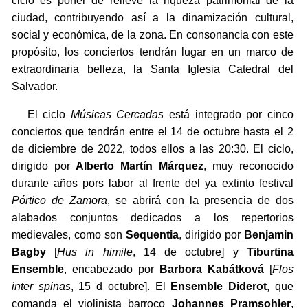
ciclo es poner de relieve la riqueza patrimonial de la
ciudad, contribuyendo así a la dinamización cultural,
social y económica, de la zona. En consonancia con este
propósito, los conciertos tendrán lugar en un marco de
extraordinaria belleza, la Santa Iglesia Catedral del
Salvador.
El ciclo
Músicas Cercadas
está integrado por cinco
conciertos que tendrán entre el 14 de octubre hasta el 2
de diciembre de 2022, todos ellos a las 20:30. El ciclo,
dirigido por
Alberto Martín Márquez
, muy reconocido
durante años pors labor al frente del ya extinto festival
Pórtico de Zamora
, se abrirá con la presencia de dos
alabados conjuntos dedicados a los repertorios
medievales, como son
Sequentia
, dirigido por
Benjamin
Bagby
[
Hus in himile
, 14 de octubre] y
Tiburtina
Ensemble
, encabezado por
Barbora Kabátková
[
Flos
inter spinas
, 15 d octubre]. El
Ensemble Diderot
, que
comanda el violinista barroco
Johannes Pramsohler
,