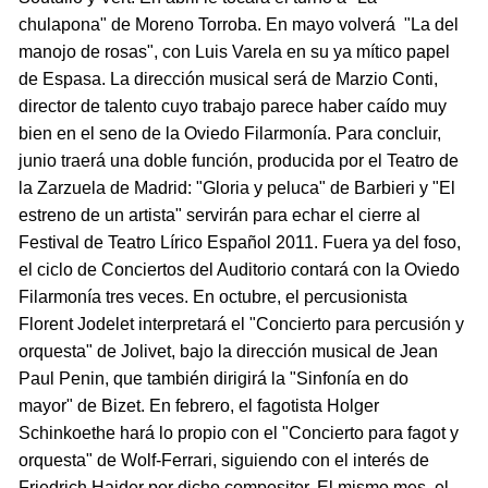
chulapona" de Moreno Torroba. En mayo volverá "La del
manojo de rosas", con Luis Varela en su ya mítico papel
de Espasa. La dirección musical será de Marzio Conti,
director de talento cuyo trabajo parece haber caído muy
bien en el seno de la Oviedo Filarmonía. Para concluir,
junio traerá una doble función, producida por el Teatro de
la Zarzuela de Madrid: "Gloria y peluca" de Barbieri y "El
estreno de un artista" servirán para echar el cierre al
Festival de Teatro Lírico Español 2011. Fuera ya del foso,
el ciclo de Conciertos del Auditorio contará con la Oviedo
Filarmonía tres veces. En octubre, el percusionista
Florent Jodelet interpretará el "Concierto para percusión y
orquesta" de Jolivet, bajo la dirección musical de Jean
Paul Penin, que también dirigirá la "Sinfonía en do
mayor" de Bizet. En febrero, el fagotista Holger
Schinkoethe hará lo propio con el "Concierto para fagot y
orquesta" de Wolf-Ferrari, siguiendo con el interés de
Friedrich Haider por dicho compositor. El mismo mes, el