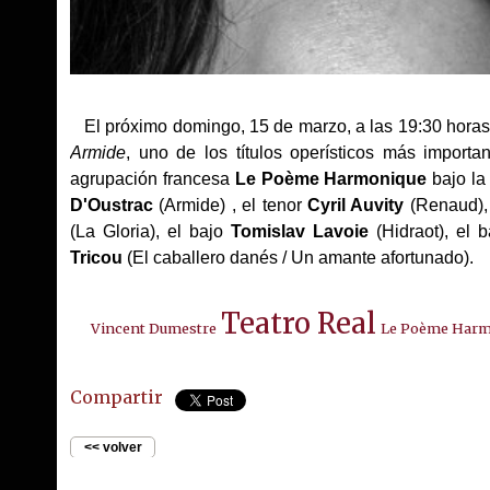
El próximo domingo, 15 de marzo, a las 19:30 horas,
Armide
, uno de los títulos operísticos más import
agrupación francesa
Le Poème Harmonique
bajo la
D'Oustrac
(Armide) , el tenor
Cyril Auvity
(Renaud),
(La Gloria), el bajo
Tomislav Lavoie
(Hidraot), el 
Tricou
(El caballero danés / Un amante afortunado).
Teatro Real
Vincent Dumestre
Le Poème Harm
Compartir
<< volver