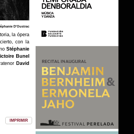
téphanie D'Oustrac
oria, la ópera
ierto, con la
ano
Stéphanie
ictoire Bunel
tratenor
David
IMPRIMIR