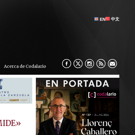
中文
EN
Acerca de Codalario
MIDE»