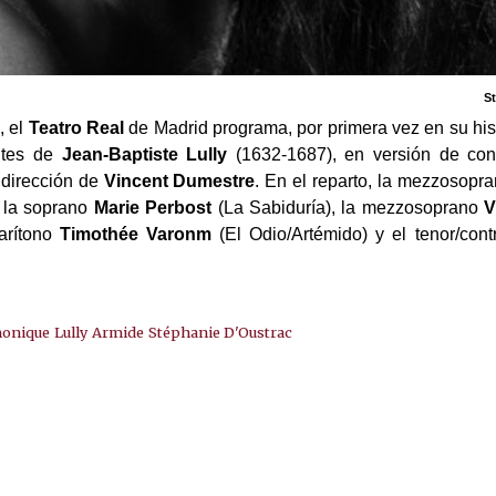
S
 el
Teatro Real
de Madrid programa, por primera vez en su hist
antes de
Jean-Baptiste Lully
(1632-1687), en versión de conc
 dirección de
Vincent Dumestre
. En el reparto, la mezzosopr
 la soprano
Marie Perbost
(La Sabiduría), la mezzosoprano
V
barítono
Timothée Varonm
(El Odio/Artémido) y el tenor/con
onique
Lully
Armide
Stéphanie D'Oustrac