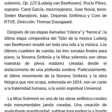
solemnis, Op. 123
(Ludwig van Beethoven). Rocío Pérez,
soprano. Carol García, mezzosoprano. Juan Noval, tenor.
Sreten Manojlovic, bajo. Orquesta Sinfónica y Coro de
RTVE. Dirección: Thomas Dausgaard.
Después de las etapas llamadas “clásica” y “heroica”, la
última etapa compositiva del Titán de la música Ludwig
van Beethoven resultó ser toda una oda a la música. Los
últimos cuartetos de cuerda, las tres sonatas finales para
piano, la Novena Sinfonía y la Misa solemnis son obras
maestras de plena madurez creadas desde el
aislacionismo de una profunda sordera. Particularmente,
el último movimiento de la Novena Sinfonía y la obra
litúrgica que nos ocupa, estrenada en 1824, son un canto
a la fraternidad humana, a la unión espiritual Universal.
La
Misa Solemnis
es una de las obras sinfónico-corales
más monumentales jamás creadas. Una creación de
apabullante grandiosidad, sublime trascendencia y hondo