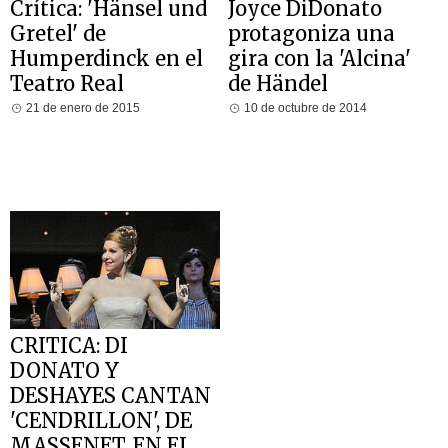
Crítica: 'Hänsel und
Joyce DiDonato
Gretel' de
protagoniza una
Humperdinck en el
gira con la 'Alcina'
Teatro Real
de Händel
21 de enero de 2015
10 de octubre de 2014
CRITICA: DI
DONATO Y
DESHAYES CANTAN
'CENDRILLON', DE
MASSENET, EN EL