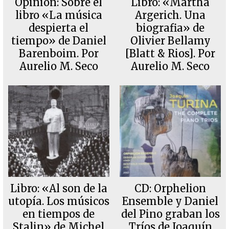
Opinión: Sobre el
Libro: «Martha
libro «La música
Argerich. Una
despierta el
biografia» de
tiempo» de Daniel
Olivier Bellamy
Barenboim. Por
[Blatt & Rios]. Por
Aurelio M. Seco
Aurelio M. Seco
Libro: «Al son de la
CD: Orphelion
utopía. Los músicos
Ensemble y Daniel
en tiempos de
del Pino graban los
Stalin» de Michel
Tríos de Joaquín