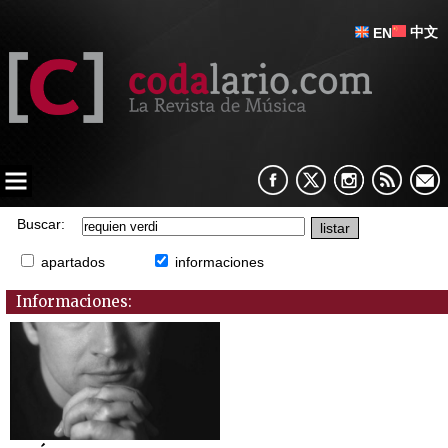
中文
EN
Buscar:
apartados
informaciones
Informaciones: