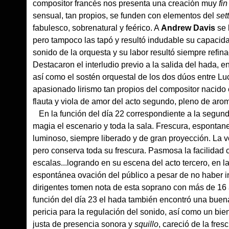
compositor francés nos presenta una creación muy
fin
sensual, tan propios, se funden con elementos del
set
fabulesco, sobrenatural y feérico. A
Andrew Davis
se 
pero tampoco las tapó y resultó indudable su capacid
sonido de la orquesta y su labor resultó siempre refina
Destacaron el interludio previo a la salida del hada,
así como el sostén orquestal de los dos dúos entre Lu
apasionado lirismo tan propios del compositor nacido e
flauta y viola de amor del acto segundo, pleno de aro
En la función del día 22 correspondiente a la segunda
magia el escenario y toda la sala. Frescura, espontan
luminoso, siempre liberado y de gran proyección. La v
pero conserva toda su frescura. Pasmosa la facilidad 
escalas...logrando en su escena del acto tercero, en l
espontánea ovación del público a pesar de no haber in
dirigentes tomen nota de esta soprano con más de 16 a
función del día 23 el hada también encontró una buena
pericia para la regulación del sonido, así como un b
justa de presencia sonora y
squillo
, careció de la fre