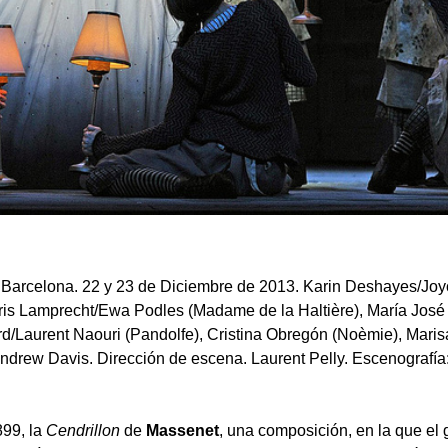
e Barcelona. 22 y 23 de Diciembre de 2013. Karin Deshayes/Jo
Doris Lamprecht/Ewa Podles (Madame de la Haltière), María José
d/Laurent Naouri (Pandolfe), Cristina Obregón (Noèmie), Maris
Andrew Davis. Dirección de escena. Laurent Pelly. Escenografía
899, la
Cendrillon
de
Massenet
, una composición, en la que el 