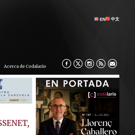
中文
EN
Acerca de Codalario
SSENET,