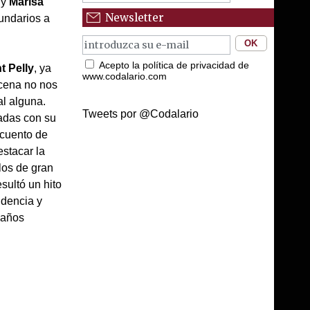
y
Marisa
Newsletter
cundarios a
Acepto la política de privacidad de
t Pelly
, ya
www.codalario.com
scena no nos
al alguna.
Tweets por @Codalario
hadas con su
 cuento de
estacar la
los de gran
sultó un hito
ndencia y
 años