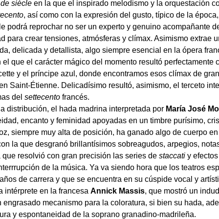
 de siècle
en la que el inspirado melodismo y la orquestación co
tecento
, así como con la expresión del gusto, típico de la época
le podrá reprochar no ser un experto y genuino acompañante de
ad para crear tensiones, atmósferas y clímax. Asimismo extrae 
da, delicada y detallista, algo siempre esencial en la ópera fra
 en el que el carácter mágico del momento resultó perfectamente
cette y el príncipe azul, donde encontramos esos clímax de gran
n Saint-Étienne. Delicadísimo resultó, asimismo, el terceto int
mas del
settecento
francés.
 distribución, el hada madrina interpretada por
María José M
eidad, encanto y feminidad apoyadas en un timbre purísimo, cris
oz, siempre muy alta de posición, ha ganado algo de cuerpo en 
con la que desgranó brillantísimos sobreagudos, arpegios, nota
a que resolvió con gran precisión las series de
staccati
y efectos
terrrupción de la música. Ya va siendo hora que los teatros es
ños de carrera y que se encuentra en su cúspide vocal y artísti
 intérprete en la francesa
Annick Massis
, que mostró un indud
ien engrasado mecanismo para la coloratura, si bien su hada, a
scura y espontaneidad de la soprano granadino-madrileña.