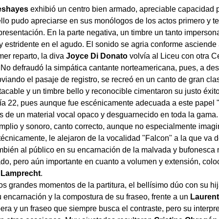
eshayes
exhibió un centro bien armado, apreciable capacidad p
lo pudo apreciarse en sus monólogos de los actos primero y ter
resentación. En la parte negativa, un timbre un tanto impersona
 y estridente en el agudo. El sonido se agria conforme asciende 
er reparto, la diva
Joyce Di Donato
volvía al Liceu con otra C
. No defraudó la simpática cantante norteamericana, pues, a d
bviando el pasaje de registro, se recreó en un canto de gran cla
cable y un timbre bello y reconocible cimentaron su justo éxito
ía 22, pues aunque fue escénicamente adecuada a este papel "i
ás de un material vocal opaco y desguarnecido en toda la gama.
 amplio y sonoro, canto correcto, aunque no especialmente imagi
 técnicamente, le alejaron de la vocalidad "Falcon" a la que va 
ambién al público en su encarnación de la malvada y bufonesca 
tado, pero aún importante en cuanto a volumen y extensión, colo
 Lamprecht
.
os grandes momentos de la partitura, el bellísimo dúo con su hij
encarnación y la compostura de su fraseo, frente a un
Laurent
a y un fraseo que siempre busca el contraste, pero su interpr