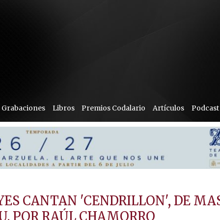
Grabaciones
Libros
Premios Codalario
Artículos
Podcast
YES CANTAN 'CENDRILLON', DE MA
EU. POR RAÚL CHAMORRO