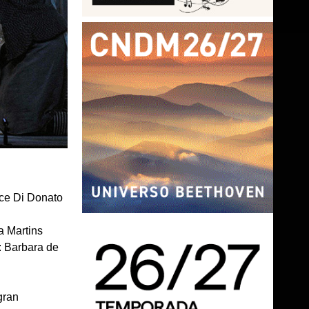
yce Di Donato
a Martins
: Barbara de
gran