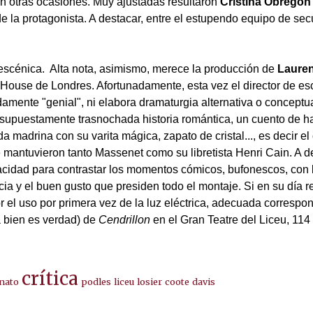
n otras ocasiones. Muy ajustadas resultaron
Cristina Obregón
e la protagonista. A destacar, entre el estupendo equipo de se
 escénica. Alta nota, asimismo, merece la producción de
Lauren
a House de Londres. Afortunadamente, esta vez el director de e
damente "genial", ni elabora dramaturgia alternativa o conceptu
 supuestamente trasnochada historia romántica, un cuento de 
 madrina con su varita mágica, zapato de cristal..., es decir el
e mantuvieron tanto Massenet como su libretista Henri Cain. A d
apacidad para contrastar los momentos cómicos, bufonescos, con 
cia y el buen gusto que presiden todo el montaje. Si en su día re
or el uso por primera vez de la luz eléctrica, adecuada correspo
a bien es verdad) de
Cendrillon
en el Gran Teatre del Liceu, 114
crítica
nato
podles
liceu
losier
coote
davis