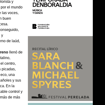
lorista y
, por el mundo
 las voces,
un buen
ncesa.
 conseguido,
 y
erno de laúd,
oreno
llenó de
talino,
el centro,
s picadas,
 eco, una
pañoles y sus
ca. En la
able control y
demás de más