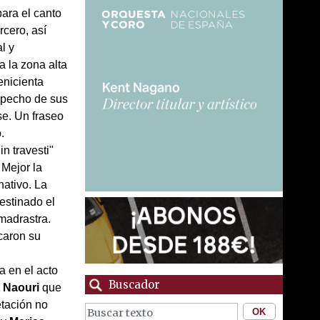
ara el canto
cero, así
l y
a la zona alta
enicienta
especho de sus
se. Un fraseo
.
n travesti"
 Mejor la
nativo. La
destinado el
madrastra.
caron su
a en el acto
Buscador
 Naouri
que
etación no