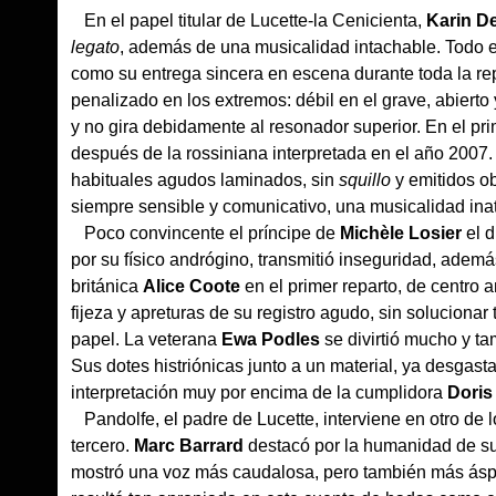
En el papel titular de Lucette-la Cenicienta,
Karin D
legato
, además de una musicalidad intachable. Todo el
como su entrega sincera en escena durante toda la rep
penalizado en los extremos: débil en el grave, abierto
y no gira debidamente al resonador superior. En el prim
después de la rossiniana interpretada en el año 2007
habituales agudos laminados, sin
squillo
y emitidos o
siempre sensible y comunicativo, una musicalidad inata
Poco convincente el príncipe de
Michèle Losier
el d
por su físico andrógino, transmitió inseguridad, adem
británica
Alice Coote
en el primer reparto, de centro
fijeza y apreturas de su registro agudo, sin solucionar
papel. La veterana
Ewa Podles
se divirtió mucho y t
Sus dotes histriónicas junto a un material, ya desgas
interpretación muy por encima de la cumplidora
Doris
Pandolfe, el padre de Lucette, interviene en otro de l
tercero.
Marc Barrard
destacó por la humanidad de su 
mostró una voz más caudalosa, pero también más ásper