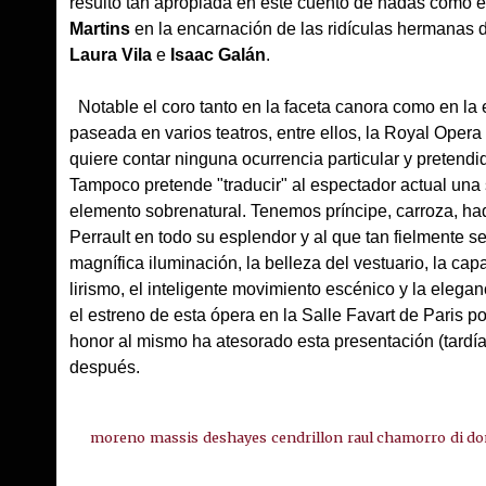
resultó tan apropiada en este cuento de hadas como e
Martins
en la encarnación de las ridículas hermanas d
Laura Vila
e
Isaac Galán
.
Notable el coro tanto en la faceta canora como en la
paseada en varios teatros, entre ellos, la Royal Oper
quiere contar ninguna ocurrencia particular y pretendi
Tampoco pretende "traducir" al espectador actual una
elemento sobrenatural. Tenemos príncipe, carroza, hada
Perrault en todo su esplendor y al que tan fielmente s
magnífica iluminación, la belleza del vestuario, la c
lirismo, el inteligente movimiento escénico y la elegan
el estreno de esta ópera en la Salle Favart de Paris p
honor al mismo ha atesorado esta presentación (tardí
después.
moreno
massis
deshayes
cendrillon
raul chamorro
di do