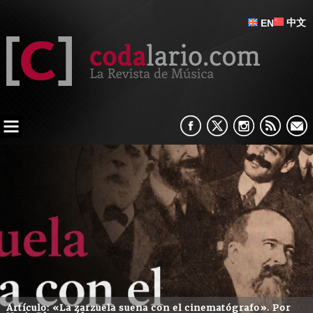
中文
EN
Artículo: «La zarzuela suena con el cinematógrafo». Por